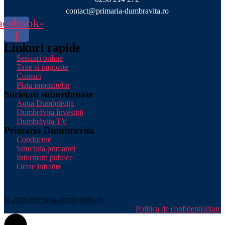
contact@primaria-dumbravita.ro
acebook-
f
Linkuri rapide
Sesizari online
Taxe si impozite
Contact
Plata impozitelor
Societati subordonate
Aqua Dumbrăvița
Dumbrăvița Investiții
Dumbrăvița TV
Primaria Dumbravita
Conducere
Structura primariei
Informatii publice
Orase infratite
© 2026 primaria-dumbravita.ro
Politica de confidentialitate