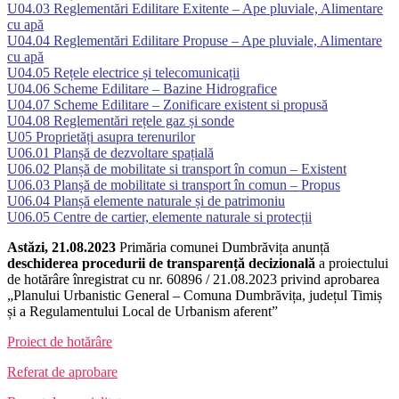
U04.03 Reglementări Edilitare Exitente – Ape pluviale, Alimentare
cu apă
U04.04
Reglementări Edilitare
Propuse – Ape pluviale, Alimentare
cu apă
U04.05 Rețele electrice și telecomunicații
U04.06 Scheme Edilitare – Bazine Hidrografice
U04.07 Scheme Edilitare – Zonificare existent si propusă
U04.08 Reglementări rețele gaz și sonde
U05 Proprietăți asupra terenurilor
U06.01 Planșă de dezvoltare spațială
U06.02 Planșă de mobilitate si transport în comun – Existent
U06.03 Planșă de
mobilitate si transport în comun
– Propus
U06.04 Planșă elemente naturale și de patrimoniu
U06.05 Centre de cartier, elemente naturale si protecții
Astăzi, 21.08.2023
Primăria comunei Dumbrăvița anunță
deschiderea procedurii de transparență decizională
a proiectului
de hotărâre înregistrat cu nr. 60896 / 21.08.2023 privind aprobarea
„Planului Urbanistic General – Comuna Dumbrăvița, județul Timiș
și a Regulamentului Local de Urbanism aferent”
Proiect de hotărâre
Referat de aprobare