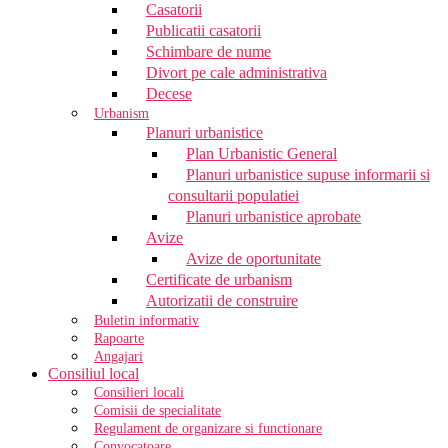
Casatorii
Publicatii casatorii
Schimbare de nume
Divort pe cale administrativa
Decese
Urbanism
Planuri urbanistice
Plan Urbanistic General
Planuri urbanistice supuse informarii si
consultarii populatiei
Planuri urbanistice aprobate
Avize
Avize de oportunitate
Certificate de urbanism
Autorizatii de construire
Buletin informativ
Rapoarte
Angajari
Consiliul local
Consilieri locali
Comisii de specialitate
Regulament de organizare si functionare
Convocatoare