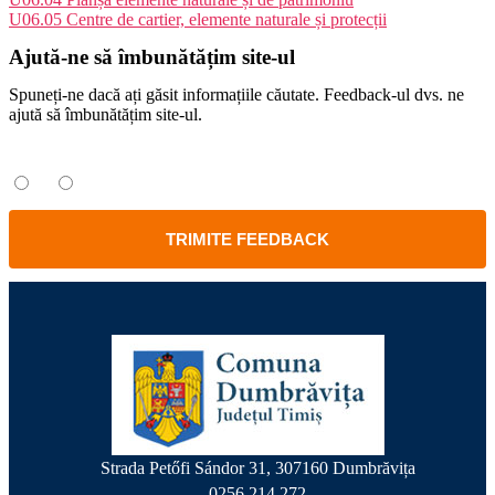
U06.05 Centre de cartier, elemente naturale și protecții
Ajută-ne să îmbunătățim site-ul
Spuneți-ne dacă ați găsit informațiile căutate. Feedback-ul dvs. ne
ajută să îmbunătățim site-ul.
Ați găsit informațiile căutate?
Da
Nu
TRIMITE FEEDBACK
Strada Petőfi Sándor 31, 307160 Dumbrăvița
0256 214 272