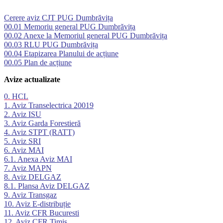
Cerere aviz CJT PUG Dumbrăvița
00.01 Memoriu general PUG Dumbrăvița
00.02 Anexe la Memoriul general
PUG Dumbrăvița
00.03 RLU PUG Dumbrăvița
00.04 Etapizarea Planului de acțiune
00.05 Plan de acțiune
Avize actualizate
0. HCL
1. Aviz Transelectrica 20019
2. Aviz ISU
3. Aviz Garda Forestieră
4. Aviz STPT (RATT)
5. Aviz SRI
6. Aviz MAI
6.1. Anexa Aviz MAI
7. Aviz MAPN
8. Aviz DELGAZ
8.1. Plansa Aviz DELGAZ
9. Aviz Transgaz
10. Aviz E-distribuție
11. Aviz CFR Bucuresti
12. Aviz CFR Timis