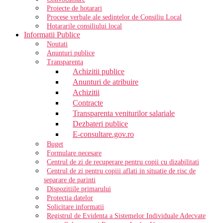
Proiecte de hotarari
Procese verbale ale sedintelor de Consiliu Local
Hotararile consiliului local
Informatii Publice
Noutati
Anunturi publice
Transparenta
Achizitii publice
Anunturi de atribuire
Achizitii
Contracte
Transparenta veniturilor salariale
Dezbateri publice
E-consultare.gov.ro
Buget
Formulare necesare
Centrul de zi de recuperare pentru copii cu dizabilitati
Centrul de zi pentru copiii aflati in situatie de risc de
separare de parinti
Dispozitiile primarului
Protectia datelor
Solicitare informatii
Registrul de Evidenta a Sistemelor Individuale Adecvate