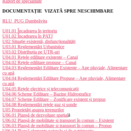
Raport de specialitate
DOCUMENTAȚIE VIZATĂ SPRE NESCHIMBARE
RLU_PUG Dumbrăvița
U01.01 Încadrarea în teritoriu
U01.02 Încadrarea în PATJ
U02 Situație existentă, disfuncționalități
U03.01 Reglementări Urbanistice
U03.02 Distribuția pe UTR-uri
U04.01 Rețele edilitare existente – Canal
U04.02 Rețele edilitare propuse – Canal
U04.03 Reglementări Edilitare Existente – Ape pluviale, Alimentare
cu apă
U04.04 Reglementări Edilitare Propuse – Ape pluviale, Alimentare
cu apă
U04.05 Rețele electrice și telecomunicații
U04.06 Scheme Edilitare – Bazine Hidrografice
U04.07 Scheme Edilitare – Zonificare existent și propus
U04.08 Reglementări rețele gaz și sonde
U05 Proprietăți asupra terenurilor
U06.01 Planșă de dezvoltare spațial
ă
U06.02 Planșă de
mobilitate si transport în comun
– Existent
U06.03 Planșă de
mobilitate si transport în comun
– Propus
U06.04 Planșă elemente naturale și de patrimoniu