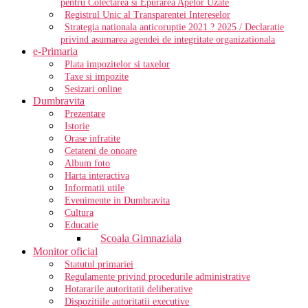
pentru Colectarea si Epurarea Apelor Uzate
Registrul Unic al Transparentei Intereselor
Strategia nationala anticoruptie 2021 ? 2025 / Declaratie
privind asumarea agendei de integritate organizationala
e-Primaria
Plata impozitelor si taxelor
Taxe si impozite
Sesizari online
Dumbravita
Prezentare
Istorie
Orase infratite
Cetateni de onoare
Album foto
Harta interactiva
Informatii utile
Evenimente in Dumbravita
Cultura
Educatie
Scoala Gimnaziala
Monitor oficial
Statutul primariei
Regulamente privind procedurile administrative
Hotararile autoritatii deliberative
Dispozitiile autoritatii executive