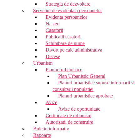
Strategia de dezvoltare
Serviciul de evidenta a persoanelor
Evidenta persoanelor
Nasteri
Casatorii
Publicatii casatorii
Schimbare de nume
Divort pe cale administrativa
Decese
Urbanism
Planuri urbanistice
Plan Urbanistic General
Planuri urbanistice supuse informarii si
consultarii populatiei
Planuri urbanistice aprobate
Avize
Avize de oportunitate
Certificate de urbanism
Autorizatii de construire
Buletin informativ
Rapoarte