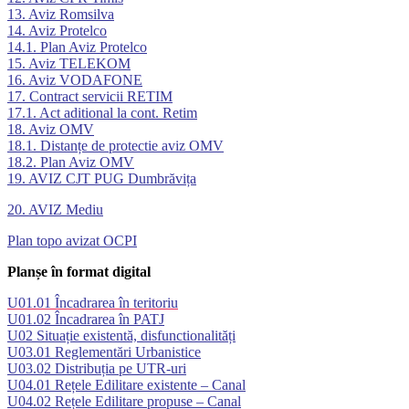
13. Aviz Romsilva
14. Aviz Protelco
14.1. Plan Aviz Protelco
15. Aviz TELEKOM
16. Aviz VODAFONE
17. Contract servicii RETIM
17.1. Act aditional la cont. Retim
18. Aviz OMV
18.1. Distanțe de protectie aviz OMV
18.2. Plan Aviz OMV
19. AVIZ CJT PUG Dumbrăvița
20. AVIZ Mediu
Plan topo avizat OCPI
Planșe în format digital
U01.01 Încadrarea în teritoriu
U01.02 Încadrarea în PATJ
U02 Situație existentă, disfunctionalități
U03.01 Reglementări Urbanistice
U03.02 Distribuția pe UTR-uri
U04.01 Rețele Edilitare existente – Canal
U04.02 Rețele Edilitare propuse – Canal