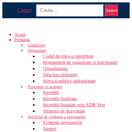
Contact
Search
Acasa
Primaria
Conducere
Organizare
Codul de etica si integritate
Regulament de organizare si functionare
Organigrama
Structura primariei
Servicii publice subordonate
Programe si strategii
Investitii
Investitii finalizate
Investitii finantate prin ADR Vest
Strategia de dezvoltare
Serviciul de evidenta a persoanelor
Evidenta persoanelor
Nasteri