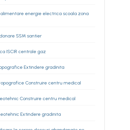
alimentare energie electrica scoala zona
rdonare SSM santier
ica ISCIR centrale gaz
opografice Extindere gradinita
topografice Construire centru medical
eotehnic Construire centru medical
eotehnic Extindere gradinita
idicare la cerere deseuri abandonate pe