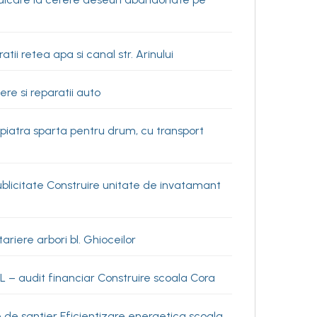
i retea apa si canal str. Arinului
re si reparatii auto
iatra sparta pentru drum, cu transport
ublicitate Construire unitate de invatamant
riere arbori bl. Ghioceilor
– audit financiar Construire scoala Cora
 de santier Eficientizare energetica scoala