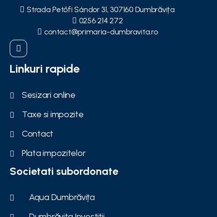
Strada Petőfi Sándor 31, 307160 Dumbrăvița
0256 214 272
contact@primaria-dumbravita.ro
Linkuri rapide
Sesizari online
Taxe si impozite
Contact
Plata impozitelor
Societati subordonate
Aqua Dumbrăvița
Dumbrăvița Investiții