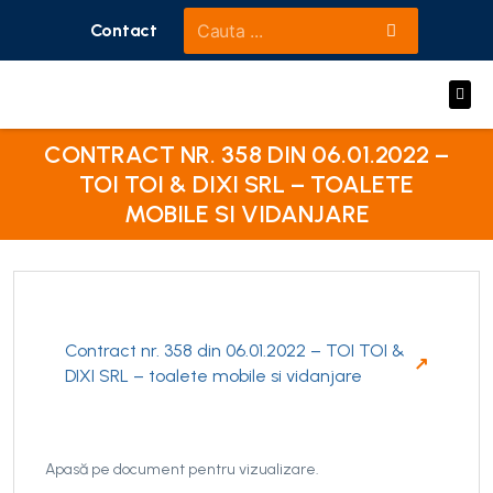
Contact
Primaria
Consiliul local
Informatii Publice
e-Primaria
Dumbravita
Monitor oficial
CONTRACT NR. 358 DIN 06.01.2022 –
TOI TOI & DIXI SRL – TOALETE
MOBILE SI VIDANJARE
Contract nr. 358 din 06.01.2022 – TOI TOI &
DIXI SRL – toalete mobile si vidanjare
Apasă pe document pentru vizualizare.