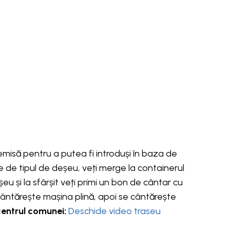
emisă pentru a putea fi introduși în baza de
ie de tipul de deșeu, veți merge la containerul
șeu și la sfârșit veți primi un bon de cântar cu
 cântărește mașina plină, apoi se cântărește
centrul comunei:
Deschide video traseu