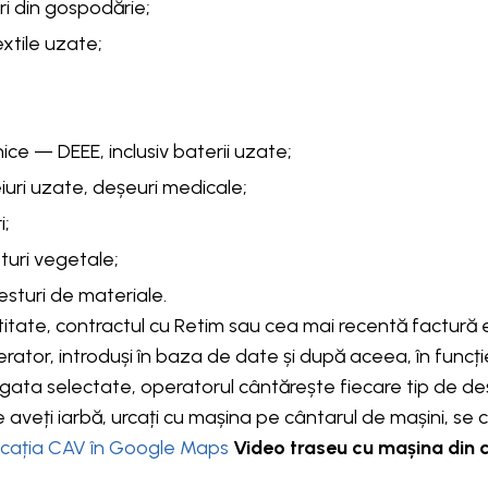
i din gospodărie;
xtile uzate;
ce — DEEE, inclusiv baterii uzate;
eiuri uzate, deșeuri medicale;
i;
turi vegetale;
esturi de materiale.
entitate, contractul cu Retim sau cea mai recentă factură 
perator, introduși în baza de date și după aceea, în funcț
fie gata selectate, operatorul cântărește fiecare tip de de
e aveți iarbă, urcați cu mașina pe cântarul de mașini, se
ocația CAV în Google Maps
Video traseu cu mașina din 