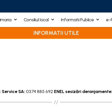
imaria
Consiliul local
Informatii Publice
e-
INFORMATII UTILE
 Service SA:
0374 885 692
ENEL sesizări deranjamente