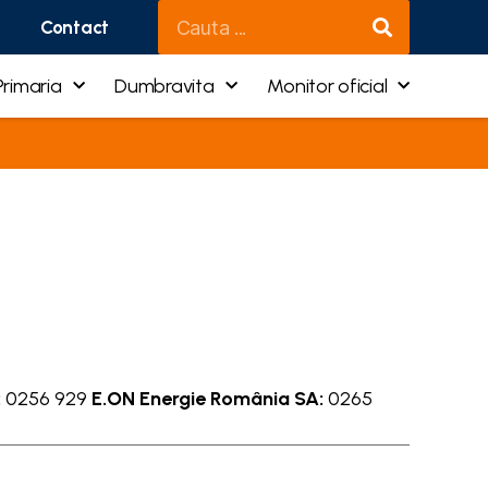
Contact
Primaria
Dumbravita
Monitor oficial
:
0256 929
E.ON Energie România SA:
0265