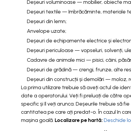
Deșeuri voluminoase — mobilier, obiecte mar
Deșeuri textile — îmbrăcăminte, materiale te
Deșeuri din lemn;
Anvelope uzate;
Deșeuri de echipamente electrice și electroni
Deșeuri periculoase — vopseluri, solvenți, ul
Cadavre de animale mici — pisici, câini, păsăr
Deșeuri de grădină — crengi, frunze, alte res
Deșeuri din construcții și demolări — moloz, r
La prima utilizare trebuie să aveți actul de id
date a operatorului. Veți fi preluați de către o
specific și îl veți arunca. Deșeurile trebuie să 
cantitatea pe care ați predat-o. În cazul în car
mașina goală.
Localizare pe hartă:
Deschide l