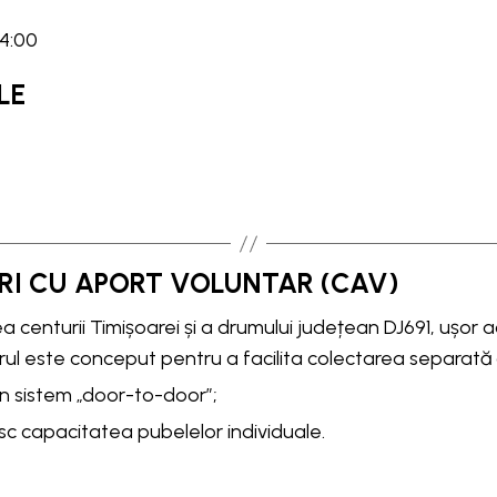
14:00
LE
RI CU APORT VOLUNTAR (CAV)
ea centurii Timișoarei și a drumului județean DJ691, ușor a
trul este conceput pentru a facilita colectarea separată 
în sistem „door-to-door”;
esc capacitatea pubelelor individuale.