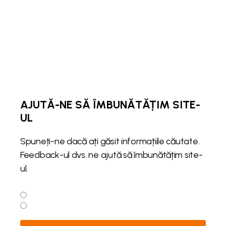
AJUTĂ-NE SĂ ÎMBUNĂTĂȚIM SITE-
UL
Spuneți-ne dacă ați găsit informațiile căutate.
Feedback-ul dvs. ne ajută să îmbunătățim site-
ul.
Da
Nu