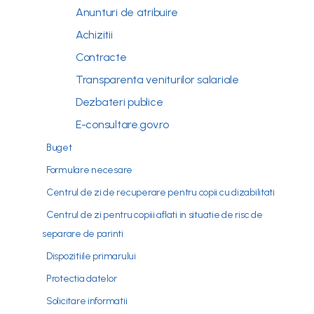
Anunturi de atribuire
Achizitii
Contracte
Transparenta veniturilor salariale
Dezbateri publice
E-consultare.gov.ro
Buget
Formulare necesare
Centrul de zi de recuperare pentru copii cu dizabilitati
Centrul de zi pentru copiii aflati in situatie de risc de
separare de parinti
Dispozitiile primarului
Protectia datelor
Solicitare informatii