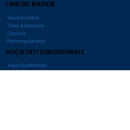
LINKURI RAPIDE
Sesizari online
Taxe si impozite
Contact
Plata impozitelor
SOCIETATI SUBORDONATE
Aqua Dumbrăvița
Dumbrăvița Investiții
Dumbrăvița TV
PRIMARIA DUMBRAVITA
Conducere
Structura primariei
Informatii publice
Orase infratite