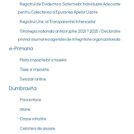
Registrul de Evidenta a Sistemelor Individuale Adecvate
pentru Colectarea si Epurarea Apelor Uzate
Registrul Unic al Transparentei Intereselor
Strategia nationala anticoruptie 2021 ? 2025 / Declaratie
privind asumarea agendei de integritate organizationala
e-Primaria
Plata impozitelor si taxelor
Taxe si impozite
Sesizari online
Dumbravita
Prezentare
Istorie
Orase infratite
Cetateni de onoare