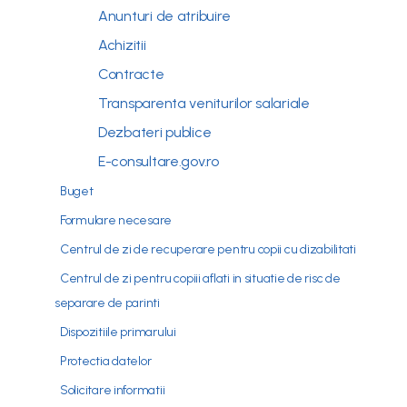
Anunturi de atribuire
Achizitii
Contracte
Transparenta veniturilor salariale
Dezbateri publice
E-consultare.gov.ro
Buget
Formulare necesare
Centrul de zi de recuperare pentru copii cu dizabilitati
Centrul de zi pentru copiii aflati in situatie de risc de
separare de parinti
Dispozitiile primarului
Protectia datelor
Solicitare informatii