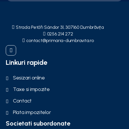
Strada Petőfi Sándor 31, 307160 Dumbrăvița
0256 214 272
contact@primaria-dumbravita.ro
Linkuri rapide
Sesizari online
Taxe si impozite
Contact
Plata impozitelor
Societati subordonate