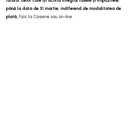
tuturor celor care își achită integral taxele și impozitele,
până la data de 31 martie, indiferend de modalitatea de
plată,
fizic la Casierie sau on-line.