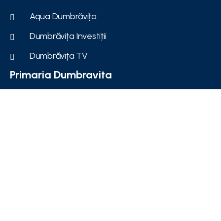
Aqua Dumbrăvița
Dumbrăvița Investiții
Dumbrăvița TV
Primaria Dumbravita
Conducere
Structura primariei
Informatii publice
Orase infratite
© 2026 primaria-dumbravita.ro
Politica de confidentialitate