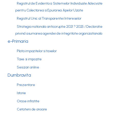
Registrul de Evidenta a Sistemelor Individuale Adecvate
pentru Colectarea si Epurarea Apelor Uzate
Registrul Unic al Transparentei Intereselor
Strategia nationala anticoruptie 2021 ? 2025 / Declaratie
privind asumarea agendei de integritate organizationala
e-Primaria
Plata impozitelor si taxelor
Taxe si impozite
Sesizari online
Dumbravita
Prezentare
Istorie
Orase infratite
Cetateni de onoare