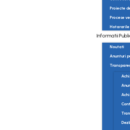
Proiecte d
Procese ve
Hotararile 
Informatii Publ
Noutati
Anunturi p
Transpare
Achi
Anun
Achiz
Cont
Tran
Dezb