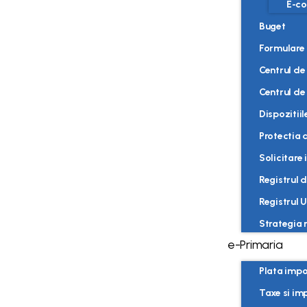
E-co
Buget
Formulare
Centrul de 
Centrul de 
Dispozitiil
Protectia 
Solicitare 
Registrul 
Registrul U
Strategia 
e-Primaria
Plata impoz
Taxe si im