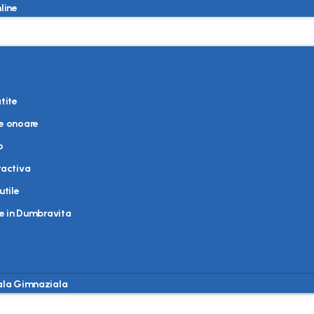
line
e
tite
e onoare
o
ractiva
utile
e in Dumbravita
la Gimnaziala