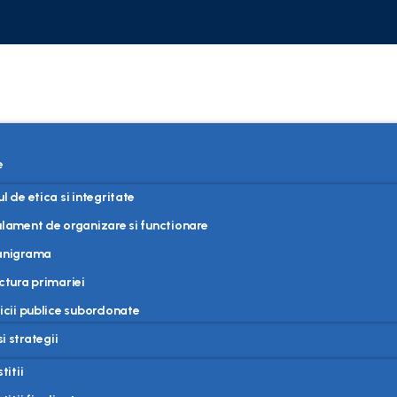
e
e
l de etica si integritate
lament de organizare si functionare
anigrama
ctura primariei
icii publice subordonate
i strategii
titii