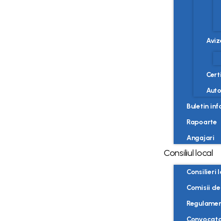
Aviz
Cert
Auto
Buletin in
Rapoarte
Angajari
Consiliul local
Consilieri 
Comisii de
Regulament
Convocat