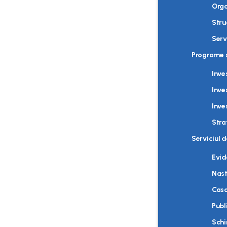
Org
Stru
Serv
Programe s
Inves
Inves
Inve
Stra
Serviciul 
Evid
Nast
Casa
Publ
Sch