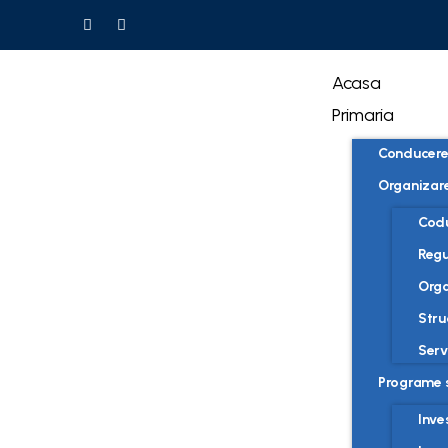
Acasa
Primaria
Conducer
Organizar
Codu
Regu
Org
Stru
Serv
Programe s
Inves