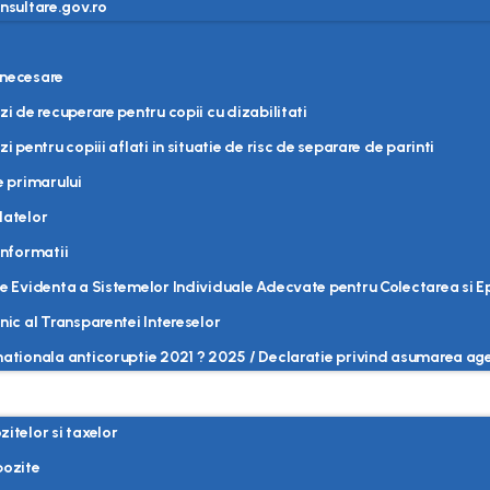
nsultare.gov.ro
 necesare
zi de recuperare pentru copii cu dizabilitati
zi pentru copiii aflati in situatie de risc de separare de parinti
e primarului
datelor
informatii
de Evidenta a Sistemelor Individuale Adecvate pentru Colectarea si 
nic al Transparentei Intereselor
nationala anticoruptie 2021 ? 2025 / Declaratie privind asumarea ag
itelor si taxelor
pozite