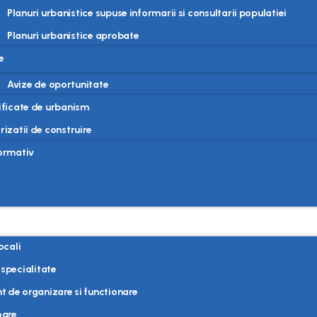
Planuri urbanistice supuse informarii si consultarii populatiei
Planuri urbanistice aprobate
e
Avize de oportunitate
ificate de urbanism
rizatii de construire
formativ
locali
 specialitate
 de organizare si functionare
oare