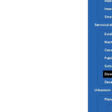
Inves
Inve
Stra
Serviciul 
Evid
Nast
Casa
Publ
Sch
Divo
Dec
Urbanism
Plan