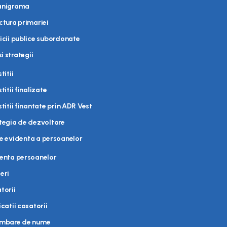
anigrama
ctura primariei
icii publice subordonate
i strategii
titii
titii finalizate
stitii finantate prin ADR Vest
tegia de dezvoltare
de evidenta a persoanelor
enta persoanelor
eri
torii
icatii casatorii
imbare de nume