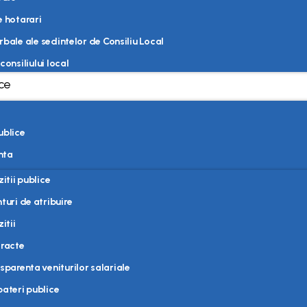
e hotarari
rbale ale sedintelor de Consiliu Local
consiliului local
ice
ublice
nta
zitii publice
turi de atribuire
itii
racte
sparenta veniturilor salariale
ateri publice