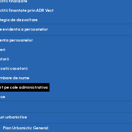
titii finalizate
stitii finantate prin ADR Vest
tegia de dezvoltare
de evidenta a persoanelor
enta persoanelor
eri
torii
icatii casatorii
imbare de nume
rt pe cale administrativa
ese
uri urbanistice
Plan Urbanistic General