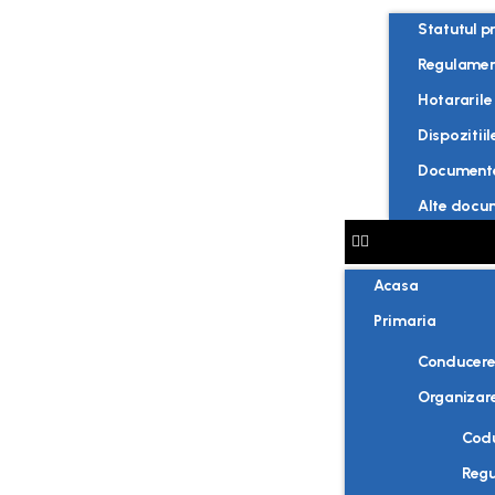
Statutul p
Regulament
Hotararile 
Dispozitiil
Documente 
Alte docu
Acasa
Primaria
Conducer
Organizar
Codu
Regu