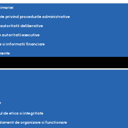
rimariei
e privind procedurile administrative
autoritatii deliberative
e autoritatii executive
si informatii financiare
mente
e
e
l de etica si integritate
lament de organizare si functionare