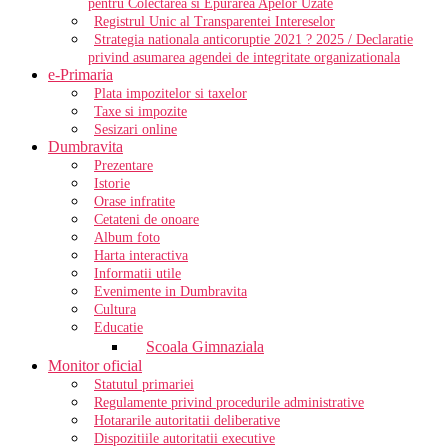
pentru Colectarea si Epurarea Apelor Uzate
Registrul Unic al Transparentei Intereselor
Strategia nationala anticoruptie 2021 ? 2025 / Declaratie
privind asumarea agendei de integritate organizationala
e-Primaria
Plata impozitelor si taxelor
Taxe si impozite
Sesizari online
Dumbravita
Prezentare
Istorie
Orase infratite
Cetateni de onoare
Album foto
Harta interactiva
Informatii utile
Evenimente in Dumbravita
Cultura
Educatie
Scoala Gimnaziala
Monitor oficial
Statutul primariei
Regulamente privind procedurile administrative
Hotararile autoritatii deliberative
Dispozitiile autoritatii executive