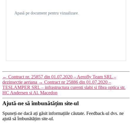
Apasă pe document pentru vizualizare.
←
Contract nr. 25857 din 01.07.2020 – Aerofly Team SRL –
dezinsectie aeriana
→
Contract nr 25886 din 01.07.2020 –
TESLAMPER SRL – infrastructura curenti slabi si fibra optica str.
HC Andersen si Al. Macedon
Ajută-ne să îmbunătățim site-ul
Spuneți-ne dacă ați găsit informațiile căutate. Feedback-ul dvs. ne
ajută să îmbunătățim site-ul.
Ați găsit informațiile căutate?