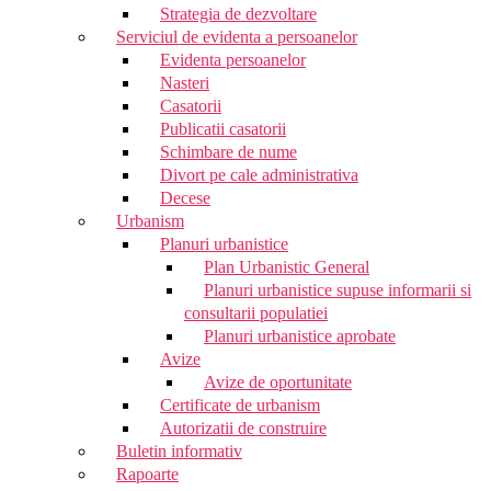
Strategia de dezvoltare
Serviciul de evidenta a persoanelor
Evidenta persoanelor
Nasteri
Casatorii
Publicatii casatorii
Schimbare de nume
Divort pe cale administrativa
Decese
Urbanism
Planuri urbanistice
Plan Urbanistic General
Planuri urbanistice supuse informarii si
consultarii populatiei
Planuri urbanistice aprobate
Avize
Avize de oportunitate
Certificate de urbanism
Autorizatii de construire
Buletin informativ
Rapoarte