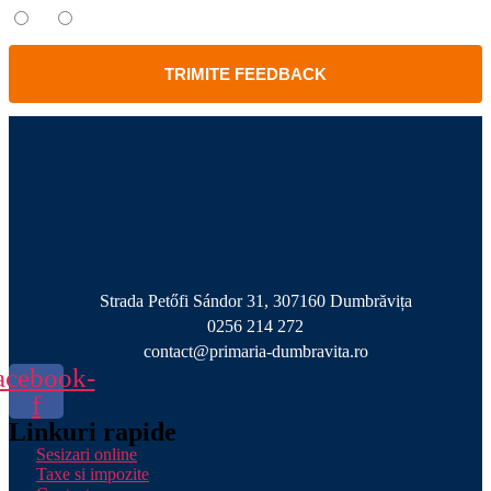
Da
Nu
TRIMITE FEEDBACK
Strada Petőfi Sándor 31, 307160 Dumbrăvița
0256 214 272
contact@primaria-dumbravita.ro
acebook-
f
Linkuri rapide
Sesizari online
Taxe si impozite