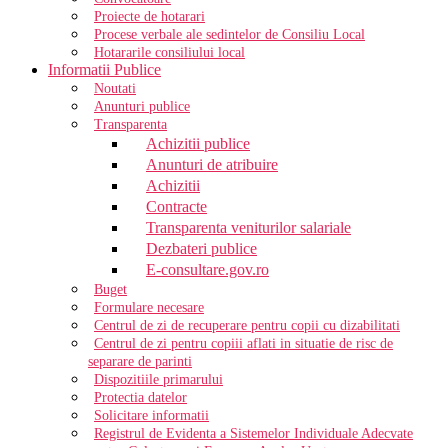
Proiecte de hotarari
Procese verbale ale sedintelor de Consiliu Local
Hotararile consiliului local
Informatii Publice
Noutati
Anunturi publice
Transparenta
Achizitii publice
Anunturi de atribuire
Achizitii
Contracte
Transparenta veniturilor salariale
Dezbateri publice
E-consultare.gov.ro
Buget
Formulare necesare
Centrul de zi de recuperare pentru copii cu dizabilitati
Centrul de zi pentru copiii aflati in situatie de risc de
separare de parinti
Dispozitiile primarului
Protectia datelor
Solicitare informatii
Registrul de Evidenta a Sistemelor Individuale Adecvate