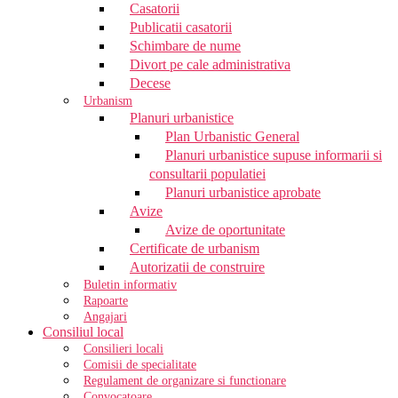
Casatorii
Publicatii casatorii
Schimbare de nume
Divort pe cale administrativa
Decese
Urbanism
Planuri urbanistice
Plan Urbanistic General
Planuri urbanistice supuse informarii si
consultarii populatiei
Planuri urbanistice aprobate
Avize
Avize de oportunitate
Certificate de urbanism
Autorizatii de construire
Buletin informativ
Rapoarte
Angajari
Consiliul local
Consilieri locali
Comisii de specialitate
Regulament de organizare si functionare
Convocatoare