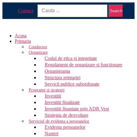
Contact
Search
Acasa
Primaria
Conducere
Organizare
Codul de etica si integritate
Regulament de organizare si functionare
Organigrama
Structura primariei
Servicii publice subordonate
Programe si strategii
Investitii
Investitii finalizate
Investitii finantate prin ADR Vest
Strategia de dezvoltare
Serviciul de evidenta a persoanelor
Evidenta persoanelor
Nasteri