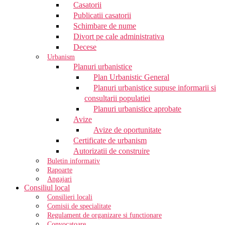
Casatorii
Publicatii casatorii
Schimbare de nume
Divort pe cale administrativa
Decese
Urbanism
Planuri urbanistice
Plan Urbanistic General
Planuri urbanistice supuse informarii si
consultarii populatiei
Planuri urbanistice aprobate
Avize
Avize de oportunitate
Certificate de urbanism
Autorizatii de construire
Buletin informativ
Rapoarte
Angajari
Consiliul local
Consilieri locali
Comisii de specialitate
Regulament de organizare si functionare
Convocatoare