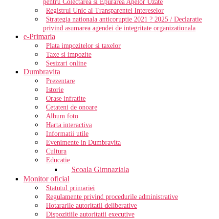
pentru Colectarea si Epurarea Apelor Uzate
Registrul Unic al Transparentei Intereselor
Strategia nationala anticoruptie 2021 ? 2025 / Declaratie
privind asumarea agendei de integritate organizationala
e-Primaria
Plata impozitelor si taxelor
Taxe si impozite
Sesizari online
Dumbravita
Prezentare
Istorie
Orase infratite
Cetateni de onoare
Album foto
Harta interactiva
Informatii utile
Evenimente in Dumbravita
Cultura
Educatie
Scoala Gimnaziala
Monitor oficial
Statutul primariei
Regulamente privind procedurile administrative
Hotararile autoritatii deliberative
Dispozitiile autoritatii executive