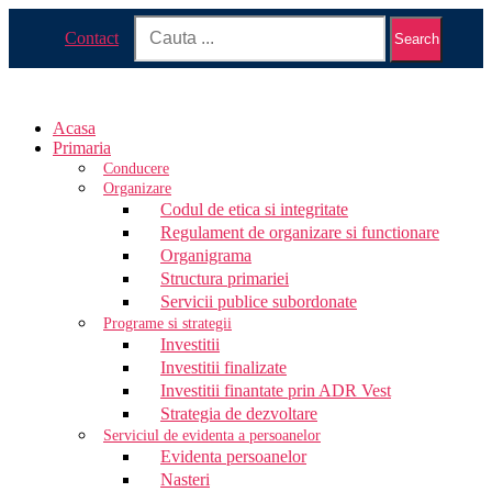
Contact
Search
Acasa
Primaria
Conducere
Organizare
Codul de etica si integritate
Regulament de organizare si functionare
Organigrama
Structura primariei
Servicii publice subordonate
Programe si strategii
Investitii
Investitii finalizate
Investitii finantate prin ADR Vest
Strategia de dezvoltare
Serviciul de evidenta a persoanelor
Evidenta persoanelor
Nasteri