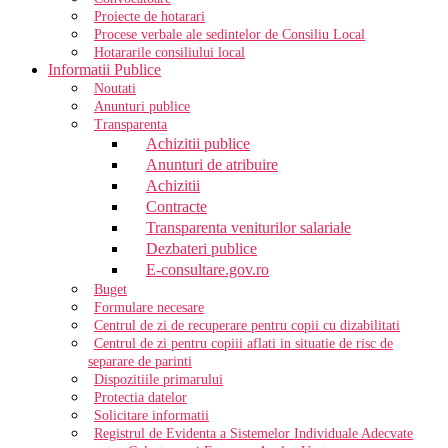
Proiecte de hotarari
Procese verbale ale sedintelor de Consiliu Local
Hotararile consiliului local
Informatii Publice
Noutati
Anunturi publice
Transparenta
Achizitii publice
Anunturi de atribuire
Achizitii
Contracte
Transparenta veniturilor salariale
Dezbateri publice
E-consultare.gov.ro
Buget
Formulare necesare
Centrul de zi de recuperare pentru copii cu dizabilitati
Centrul de zi pentru copiii aflati in situatie de risc de
separare de parinti
Dispozitiile primarului
Protectia datelor
Solicitare informatii
Registrul de Evidenta a Sistemelor Individuale Adecvate