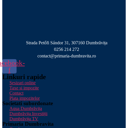
Strada Petőfi Sándor 31, 307160 Dumbrăvița
0256 214 272
contact@primaria-dumbravita.ro
acebook-
f
Linkuri rapide
Sesizari online
Taxe si impozite
Contact
Plata impozitelor
Societati subordonate
Aqua Dumbrăvița
Dumbrăvița Investiții
Dumbrăvița TV
Primaria Dumbravita