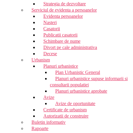
Strategia de dezvoltare
Serviciul de evidenta a persoanelor
Evidenta persoanelor
Nasteri
Casatorii
Publicatii casatorii
Schimbare de nume
Divort pe cale administrativa
Decese
Urbanism
Planuri urbanistice
Plan Urbanistic General
Planuri urbanistice supuse informarii si
consultarii populatiei
Planuri urbanistice aprobate
Avize
Avize de oportunitate
Certificate de urbanism
Autorizatii de construire
Buletin informativ
Rapoarte