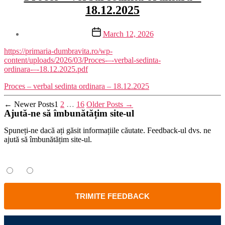
18.12.2025
Post
March 12, 2026
date
https://primaria-dumbravita.ro/wp-
content/uploads/2026/03/Proces-–-verbal-sedinta-
ordinara-–-18.12.2025.pdf
Proces – verbal sedinta ordinara – 18.12.2025
Posts
←
Newer
Posts
1
2
…
16
Older
Posts
→
Ajută-ne să îmbunătățim site-ul
pagination
Spuneți-ne dacă ați găsit informațiile căutate. Feedback-ul dvs. ne
ajută să îmbunătățim site-ul.
Ați găsit informațiile căutate?
Da
Nu
TRIMITE FEEDBACK