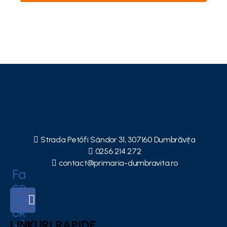
Strada Petőfi Sándor 31, 307160 Dumbrăvița
0256 214 272
contact@primaria-dumbravita.ro
Fa
ce
bo
ok
LINKURI RAPIDE
-f