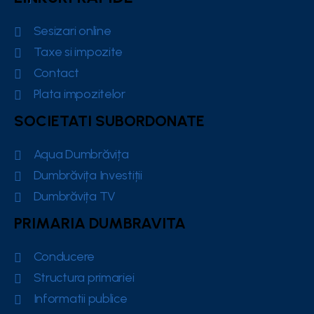
Sesizari online
Taxe si impozite
Contact
Plata impozitelor
SOCIETATI SUBORDONATE
Aqua Dumbrăvița
Dumbrăvița Investiții
Dumbrăvița TV
PRIMARIA DUMBRAVITA
Conducere
Structura primariei
Informatii publice