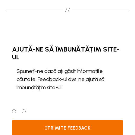
AJUTĂ-NE SĂ ÎMBUNĂTĂȚIM SITE-
UL
Spuneți-ne dacă ați găsit informațiile
căutate. Feedback-ul dvs. ne ajută să
îmbunătățim site-ul.
Ați găsit informațiile căutate?
Da
Nu
TRIMITE FEEDBACK