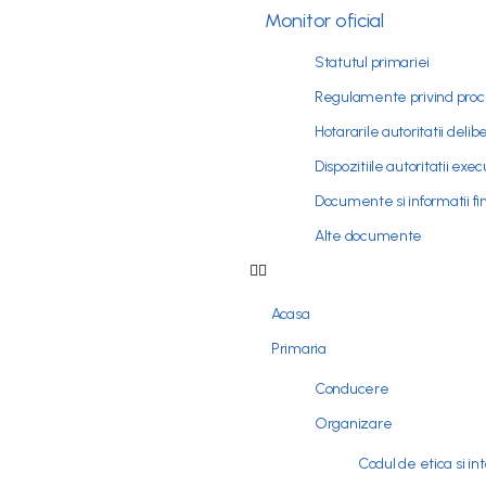
Monitor oficial
Statutul primariei
Regulamente privind proce
Hotararile autoritatii delib
Dispozitiile autoritatii exe
Documente si informatii fi
Alte documente
Acasa
Primaria
Conducere
Organizare
Codul de etica si in