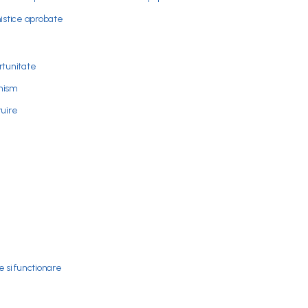
nistice aprobate
rtunitate
anism
ruire
 si functionare