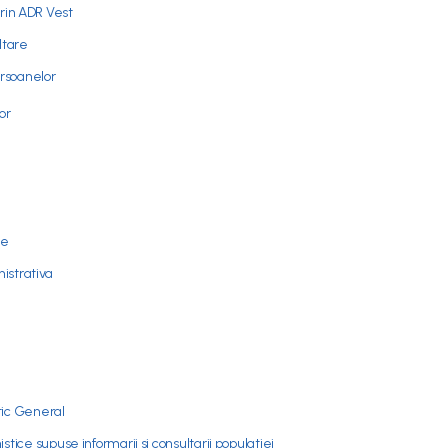
prin ADR Vest
ltare
ersoanelor
or
me
nistrativa
tic General
istice supuse informarii si consultarii populatiei