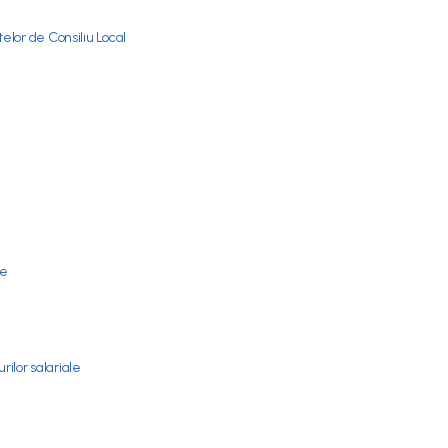
elor de Consiliu Local
re
ilor salariale