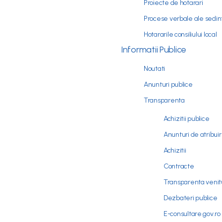
Proiecte de hotarari
Procese verbale ale sedint
Hotararile consiliului local
Informatii Publice
Noutati
Anunturi publice
Transparenta
Achizitii publice
Anunturi de atribui
Achizitii
Contracte
Transparenta venitur
Dezbateri publice
E-consultare.gov.ro