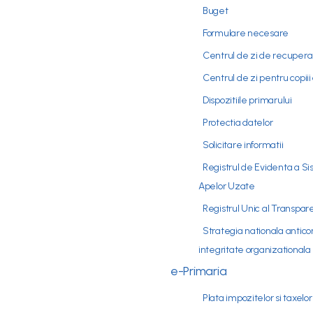
Buget
Formulare necesare
Centrul de zi de recuperare
Centrul de zi pentru copiii 
Dispozitiile primarului
Protectia datelor
Solicitare informatii
Registrul de Evidenta a S
Apelor Uzate
Registrul Unic al Transpar
Strategia nationala antic
integritate organizationala
e-Primaria
Plata impozitelor si taxelor