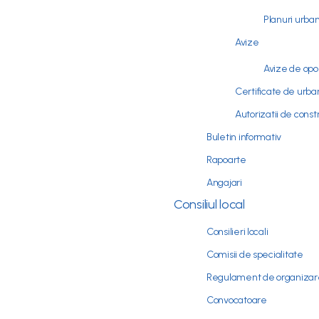
Planuri urba
Avize
Avize de opo
Certificate de urb
Autorizatii de const
Buletin informativ
Rapoarte
Angajari
Consiliul local
Consilieri locali
Comisii de specialitate
Regulament de organizare
Convocatoare