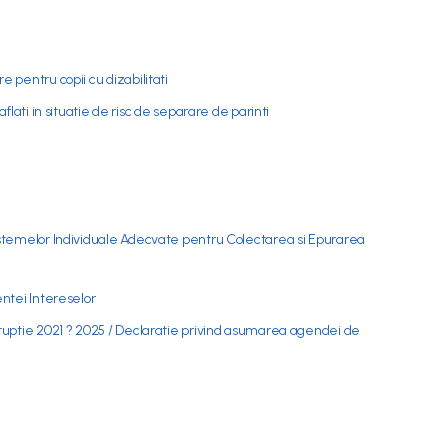
 pentru copii cu dizabilitati
aflati in situatie de risc de separare de parinti
istemelor Individuale Adecvate pentru Colectarea si Epurarea
entei Intereselor
oruptie 2021 ? 2025 / Declaratie privind asumarea agendei de