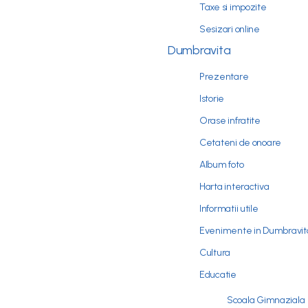
Taxe si impozite
Sesizari online
Dumbravita
Prezentare
Istorie
Orase infratite
Cetateni de onoare
Album foto
Harta interactiva
Informatii utile
Evenimente in Dumbravit
Cultura
Educatie
Scoala Gimnaziala