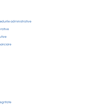
durile administrative
erative
cutive
nanciare
tegritate