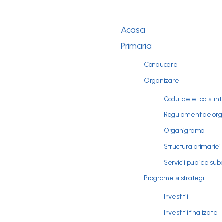
Acasa
Primaria
Conducere
Organizare
Codul de etica si in
Regulament de orga
Organigrama
Structura primariei
Servicii publice su
Programe si strategii
Investitii
Investitii finalizate