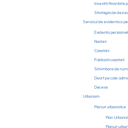
Investitii finantate 
Strategia de dezvo
Serviciul de evidenta a p
Evidenta persoanel
Nasteri
Casatorii
Publicatii casatorii
Schimbare de nu
Divort pe cale admi
Decese
Urbanism
Planuri urbanistice
Plan Urbanis
Planuri urban