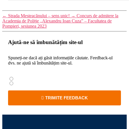
←
Strada Mesteacănului – sens unic!
→
Concurs de admitere la
Academia de Poliție „Alexandru Ioan Cuza” – Facultatea de
Pompieri, sesiunea 2023
Ajută-ne să îmbunătățim site-ul
Spuneți-ne dacă ați găsit informațiile căutate. Feedback-ul
dvs. ne ajută să îmbunătățim site-ul.
Da
Nu
TRIMITE FEEDBACK