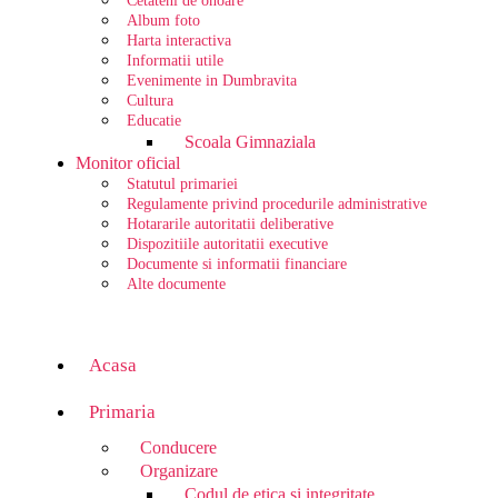
Cetateni de onoare
Album foto
Harta interactiva
Informatii utile
Evenimente in Dumbravita
Cultura
Educatie
Scoala Gimnaziala
Monitor oficial
Statutul primariei
Regulamente privind procedurile administrative
Hotararile autoritatii deliberative
Dispozitiile autoritatii executive
Documente si informatii financiare
Alte documente
Acasa
Primaria
Conducere
Organizare
Codul de etica si integritate