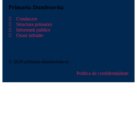
Primaria Dumbravita
Conducere
Structura primariei
Informatii publice
Orase infratite
© 2026 primaria-dumbravita.ro
Politica de confidentialitate