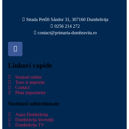
Strada Petőfi Sándor 31, 307160 Dumbrăvița
0256 214 272
contact@primaria-dumbravita.ro
Linkuri rapide
Sesizari online
Taxe si impozite
Contact
Plata impozitelor
Societati subordonate
Aqua Dumbrăvița
Dumbrăvița Investiții
Dumbrăvița TV