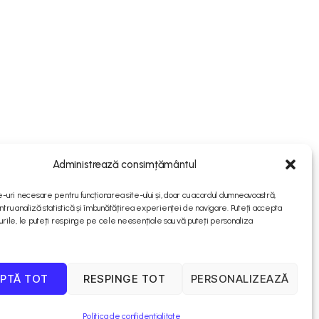
Administrează consimțământul
e-uri necesare pentru funcționarea site-ului și, doar cu acordul dumneavoastră,
ntru analiză statistică și îmbunătățirea experienței de navigare. Puteți accepta
urile, le puteți respinge pe cele neesențiale sau vă puteți personaliza
PTĂ TOT
RESPINGE TOT
PERSONALIZEAZĂ
Politica de confidențialitate