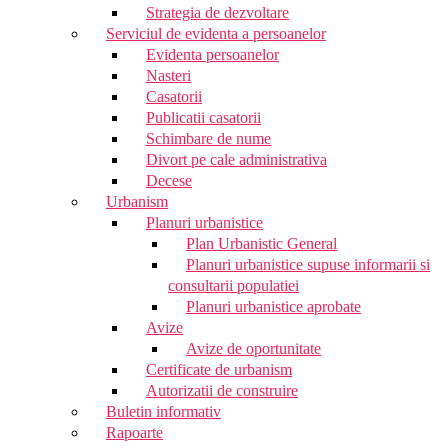
Strategia de dezvoltare
Serviciul de evidenta a persoanelor
Evidenta persoanelor
Nasteri
Casatorii
Publicatii casatorii
Schimbare de nume
Divort pe cale administrativa
Decese
Urbanism
Planuri urbanistice
Plan Urbanistic General
Planuri urbanistice supuse informarii si
consultarii populatiei
Planuri urbanistice aprobate
Avize
Avize de oportunitate
Certificate de urbanism
Autorizatii de construire
Buletin informativ
Rapoarte