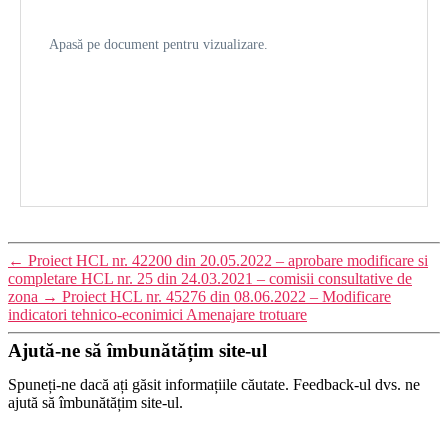
Apasă pe document pentru vizualizare.
←
Proiect HCL nr. 42200 din 20.05.2022 – aprobare modificare si
completare HCL nr. 25 din 24.03.2021 – comisii consultative de
zona
→
Proiect HCL nr. 45276 din 08.06.2022 – Modificare
indicatori tehnico-econimici Amenajare trotuare
Ajută-ne să îmbunătățim site-ul
Spuneți-ne dacă ați găsit informațiile căutate. Feedback-ul dvs. ne
ajută să îmbunătățim site-ul.
Ați găsit informațiile căutate?