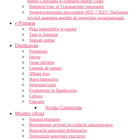
pentru Colectarea si Epurarea Apelor Uzate
Registrul Unic al Transparentei Intereselor
Strategia nationala anticoruptie 2021 ? 2025 / Declaratie
privind asumarea agendei de integritate organizationala
e-Primaria
Plata impozitelor si taxelor
Taxe si impozite
Sesizari online
Dumbravita
Prezentare
Istorie
Orase infratite
Cetateni de onoare
Album foto
Harta interactiva
Informatii utile
Evenimente in Dumbravita
Cultura
Educatie
Scoala Gimnaziala
Monitor oficial
Statutul primariei
Regulamente privind procedurile administrative
Hotararile autoritatii deliberative
Dispozitiile autoritatii executive