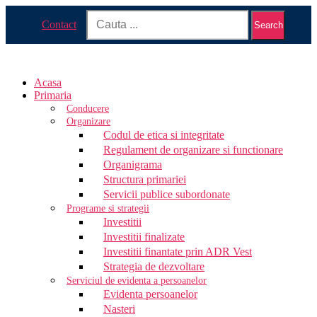
Contact
Search
Acasa
Primaria
Conducere
Organizare
Codul de etica si integritate
Regulament de organizare si functionare
Organigrama
Structura primariei
Servicii publice subordonate
Programe si strategii
Investitii
Investitii finalizate
Investitii finantate prin ADR Vest
Strategia de dezvoltare
Serviciul de evidenta a persoanelor
Evidenta persoanelor
Nasteri