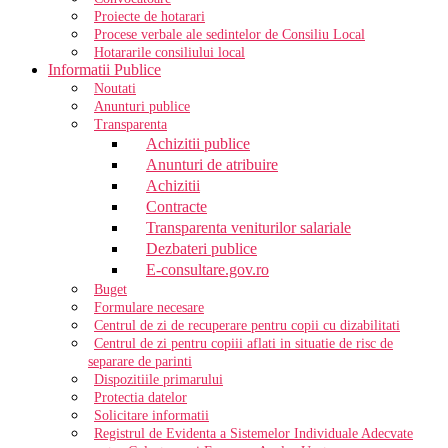
Proiecte de hotarari
Procese verbale ale sedintelor de Consiliu Local
Hotararile consiliului local
Informatii Publice
Noutati
Anunturi publice
Transparenta
Achizitii publice
Anunturi de atribuire
Achizitii
Contracte
Transparenta veniturilor salariale
Dezbateri publice
E-consultare.gov.ro
Buget
Formulare necesare
Centrul de zi de recuperare pentru copii cu dizabilitati
Centrul de zi pentru copiii aflati in situatie de risc de
separare de parinti
Dispozitiile primarului
Protectia datelor
Solicitare informatii
Registrul de Evidenta a Sistemelor Individuale Adecvate