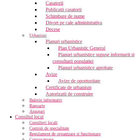
Casatorii
Publicatii casatorii
Schimbare de nume
Divort pe cale administrativa
Decese
Urbanism
Planuri urbanistice
Plan Urbanistic General
Planuri urbanistice supuse informarii si
consultarii populatiei
Planuri urbanistice aprobate
Avize
Avize de oportunitate
Certificate de urbanism
Autorizatii de construire
Buletin informativ
Rapoarte
Angajari
Consiliul local
Consilieri locali
Comisii de specialitate
Regulament de organizare si functionare
Convocatoare