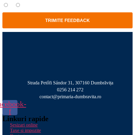
Da
Nu
TRIMITE FEEDBACK
Strada Petőfi Sándor 31, 307160 Dumbrăvița
0256 214 272
contact@primaria-dumbravita.ro
acebook-
f
Linkuri rapide
Sesizari online
Taxe si impozite