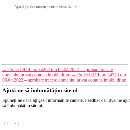
Apasă pe document pentru vizualizare.
←
Proiect HCL nr. 34262 din 06.04.2022 – aprobare trecere
domeniul privat comuna imobil drum
→
Proiect HCL nr. 34273 din
06.04.2022 – aprobare trecere domeniul privat comuna imobil drum
Ajută-ne să îmbunătățim site-ul
Spuneți-ne dacă ați găsit informațiile căutate. Feedback-ul dvs. ne ajut
să îmbunătățim site-ul.
Ați găsit informațiile căutate?
Da
Nu