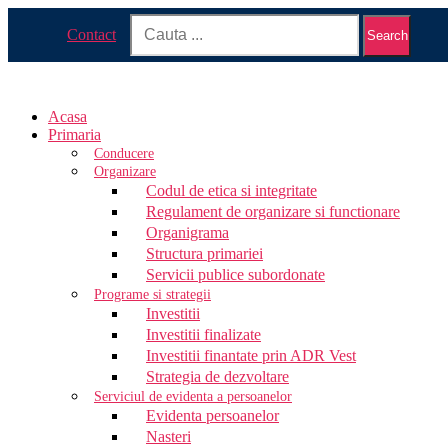
Contact
Search
Acasa
Primaria
Conducere
Organizare
Codul de etica si integritate
Regulament de organizare si functionare
Organigrama
Structura primariei
Servicii publice subordonate
Programe si strategii
Investitii
Investitii finalizate
Investitii finantate prin ADR Vest
Strategia de dezvoltare
Serviciul de evidenta a persoanelor
Evidenta persoanelor
Nasteri