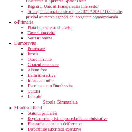
Colectarea si Epurarea Apelor Uzate
Registrul Unic al Transparentei Intereselor
Strategia nationala anticoruptie 2021 ? 2025 / Declaratie
privind asumarea agendei de integritate organizationala
e-Primaria
Plata impozitelor si taxelor
Taxe si impozite
Sesizari online
Dumbravita
Prezentare
Istorie
Orase infratite
Cetateni de onoare
Album foto
Harta interactiva
Informatii utile
Evenimente in Dumbravita
Cultura
Educatie
Scoala Gimnaziala
Monitor oficial
Statutul primariei
Regulamente privind procedurile administrative
Hotararile autoritatii deliberative
Dispozitiile autoritatii executive