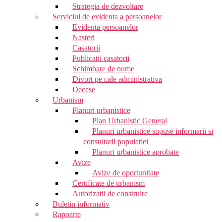
Strategia de dezvoltare
Serviciul de evidenta a persoanelor
Evidenta persoanelor
Nasteri
Casatorii
Publicatii casatorii
Schimbare de nume
Divort pe cale administrativa
Decese
Urbanism
Planuri urbanistice
Plan Urbanistic General
Planuri urbanistice supuse informarii si
consultarii populatiei
Planuri urbanistice aprobate
Avize
Avize de oportunitate
Certificate de urbanism
Autorizatii de construire
Buletin informativ
Rapoarte