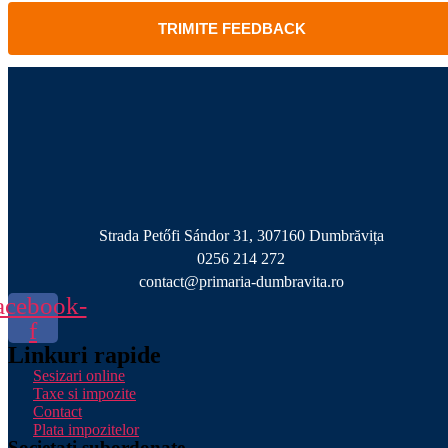
TRIMITE FEEDBACK
Strada Petőfi Sándor 31, 307160 Dumbrăvița
0256 214 272
contact@primaria-dumbravita.ro
acebook-
f
Linkuri rapide
Sesizari online
Taxe si impozite
Contact
Plata impozitelor
Societati subordonate