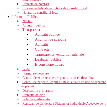
Proiecte de hotarari
Procese verbale ale sedintelor de Consiliu Local
Hotararile consiliului local
Informatii Publice
Noutati
Anunturi publice
Transparenta
Achizitii publice
Anunturi de atribuire
Achizitii
Contracte
Transparenta veniturilor salariale
Dezbateri publice
E-consultare.gov.ro
Buget
Formulare necesare
Centrul de zi de recuperare pentru copii cu dizabilitati
Centrul de zi pentru copiii aflati in situatie de risc de separare
de parinti
Dispozitiile primarului
Protectia datelor
Solicitare informatii
Registrul de Evidenta a Sistemelor Individuale Adecvate pentr