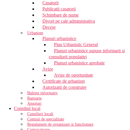
Casatorii
Publicatii casatorii
Schimbare de nume
Divort pe cale administrativa
Decese
Urbanism
Planuri urbanistice
Plan Urbanistic General
Planuri urbanistice supuse informarii si
consultarii populatiei
Planuri urbanistice aprobate
Avize
Avize de oportunitate
Certificate de urbanism
Autorizatii de construire
Buletin informativ
Rapoarte
Angajari
Consiliul local
Consilieri locali
Comisii de specialitate
Regulament de organizare si functionare
Convocatoare