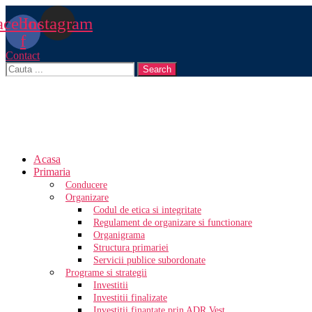
acebook-
Instagram
f
Contact
Search
Acasa
Primaria
Conducere
Organizare
Codul de etica si integritate
Regulament de organizare si functionare
Organigrama
Structura primariei
Servicii publice subordonate
Programe si strategii
Investitii
Investitii finalizate
Investitii finantate prin ADR Vest