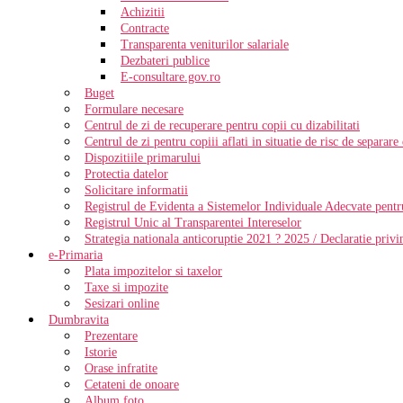
Achizitii
Contracte
Transparenta veniturilor salariale
Dezbateri publice
E-consultare.gov.ro
Buget
Formulare necesare
Centrul de zi de recuperare pentru copii cu dizabilitati
Centrul de zi pentru copiii aflati in situatie de risc de separare
Dispozitiile primarului
Protectia datelor
Solicitare informatii
Registrul de Evidenta a Sistemelor Individuale Adecvate pentr
Registrul Unic al Transparentei Intereselor
Strategia nationala anticoruptie 2021 ? 2025 / Declaratie priv
e-Primaria
Plata impozitelor si taxelor
Taxe si impozite
Sesizari online
Dumbravita
Prezentare
Istorie
Orase infratite
Cetateni de onoare
Album foto