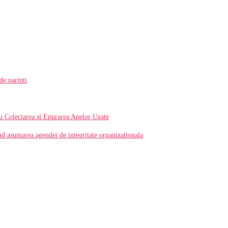
 de parinti
u Colectarea si Epurarea Apelor Uzate
ind asumarea agendei de integritate organizationala