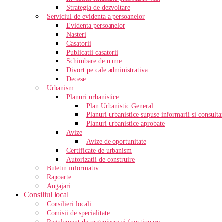
Strategia de dezvoltare
Serviciul de evidenta a persoanelor
Evidenta persoanelor
Nasteri
Casatorii
Publicatii casatorii
Schimbare de nume
Divort pe cale administrativa
Decese
Urbanism
Planuri urbanistice
Plan Urbanistic General
Planuri urbanistice supuse informarii si consultar
Planuri urbanistice aprobate
Avize
Avize de oportunitate
Certificate de urbanism
Autorizatii de construire
Buletin informativ
Rapoarte
Angajari
Consiliul local
Consilieri locali
Comisii de specialitate
Regulament de organizare si functionare