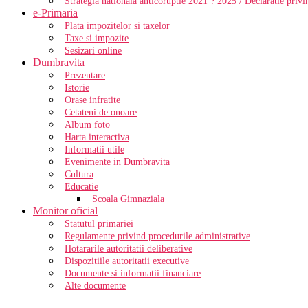
Strategia nationala anticoruptie 2021 ? 2025 / Declaratie priv
e-Primaria
Plata impozitelor si taxelor
Taxe si impozite
Sesizari online
Dumbravita
Prezentare
Istorie
Orase infratite
Cetateni de onoare
Album foto
Harta interactiva
Informatii utile
Evenimente in Dumbravita
Cultura
Educatie
Scoala Gimnaziala
Monitor oficial
Statutul primariei
Regulamente privind procedurile administrative
Hotararile autoritatii deliberative
Dispozitiile autoritatii executive
Documente si informatii financiare
Alte documente