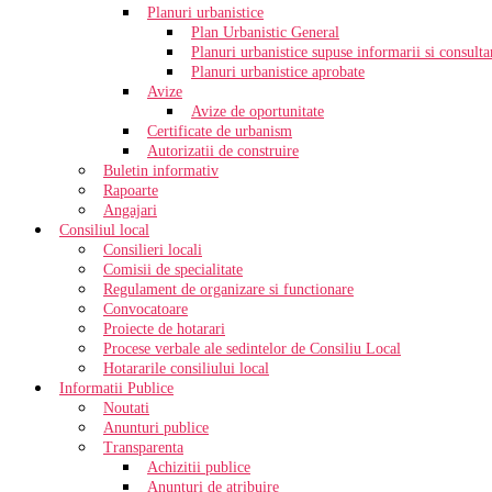
Planuri urbanistice
Plan Urbanistic General
Planuri urbanistice supuse informarii si consultar
Planuri urbanistice aprobate
Avize
Avize de oportunitate
Certificate de urbanism
Autorizatii de construire
Buletin informativ
Rapoarte
Angajari
Consiliul local
Consilieri locali
Comisii de specialitate
Regulament de organizare si functionare
Convocatoare
Proiecte de hotarari
Procese verbale ale sedintelor de Consiliu Local
Hotararile consiliului local
Informatii Publice
Noutati
Anunturi publice
Transparenta
Achizitii publice
Anunturi de atribuire