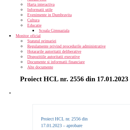
Harta interactiva
Informatii utile
Evenimente in Dumbravita
Cultura
Educatie
Scoala Gimnaziala
Monitor oficial
Statutul primariei
Regulamente privind procedurile administrative
Hotararile autoritatii deliberative
Dispozitiile autoritatii executive
Documente si informatii financiare
Alte documente
Proiect HCL nr. 2556 din 17.01.2023
Proiect HCL nr. 2556 din
17.01.2023 – aprobare