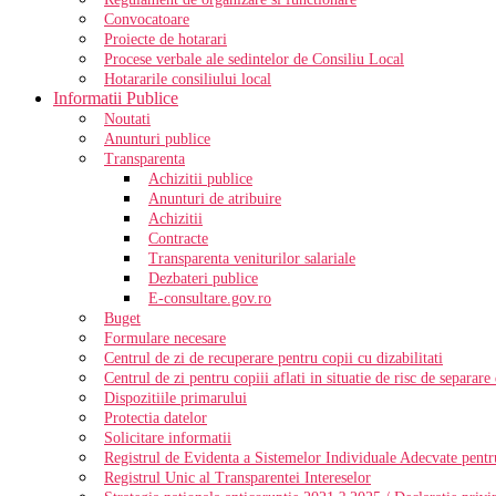
Convocatoare
Proiecte de hotarari
Procese verbale ale sedintelor de Consiliu Local
Hotararile consiliului local
Informatii Publice
Noutati
Anunturi publice
Transparenta
Achizitii publice
Anunturi de atribuire
Achizitii
Contracte
Transparenta veniturilor salariale
Dezbateri publice
E-consultare.gov.ro
Buget
Formulare necesare
Centrul de zi de recuperare pentru copii cu dizabilitati
Centrul de zi pentru copiii aflati in situatie de risc de separare
Dispozitiile primarului
Protectia datelor
Solicitare informatii
Registrul de Evidenta a Sistemelor Individuale Adecvate pentr
Registrul Unic al Transparentei Intereselor