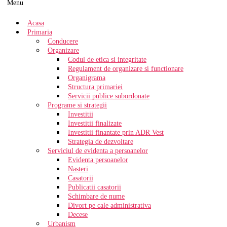
Menu
Acasa
Primaria
Conducere
Organizare
Codul de etica si integritate
Regulament de organizare si functionare
Organigrama
Structura primariei
Servicii publice subordonate
Programe si strategii
Investitii
Investitii finalizate
Investitii finantate prin ADR Vest
Strategia de dezvoltare
Serviciul de evidenta a persoanelor
Evidenta persoanelor
Nasteri
Casatorii
Publicatii casatorii
Schimbare de nume
Divort pe cale administrativa
Decese
Urbanism