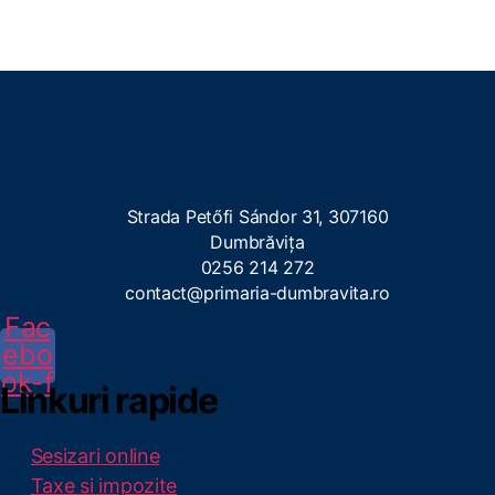
Strada Petőfi Sándor 31, 307160
Dumbrăvița
0256 214 272
contact@primaria-dumbravita.ro
Fac
ebo
ok-f
Linkuri rapide
Sesizari online
Taxe si impozite