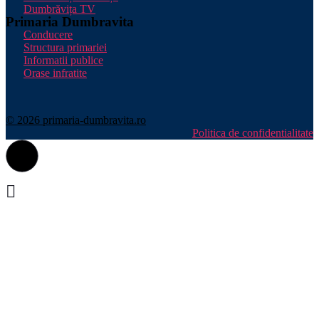
Dumbrăvița TV
Primaria Dumbravita
Conducere
Structura primariei
Informatii publice
Orase infratite
© 2026 primaria-dumbravita.ro
Politica de confidentialitate