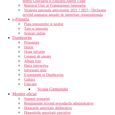
pentru Colectarea si Epurarea Apelor Uzate
Registrul Unic al Transparentei Intereselor
Strategia nationala anticoruptie 2021 ? 2025 / Declaratie
privind asumarea agendei de integritate organizationala
e-Primaria
Plata impozitelor si taxelor
Taxe si impozite
Sesizari online
Dumbravita
Prezentare
Istorie
Orase infratite
Cetateni de onoare
Album foto
Harta interactiva
Informatii utile
Evenimente in Dumbravita
Cultura
Educatie
Scoala Gimnaziala
Monitor oficial
Statutul primariei
Regulamente privind procedurile administrative
Hotararile autoritatii deliberative
Dispozitiile autoritatii executive