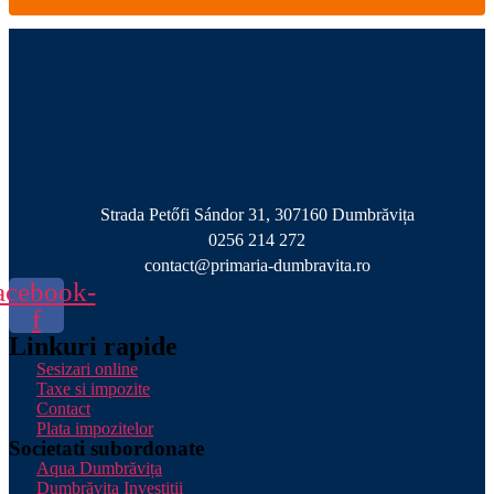
Strada Petőfi Sándor 31, 307160 Dumbrăvița
0256 214 272
contact@primaria-dumbravita.ro
acebook-
f
Linkuri rapide
Sesizari online
Taxe si impozite
Contact
Plata impozitelor
Societati subordonate
Aqua Dumbrăvița
Dumbrăvița Investiții