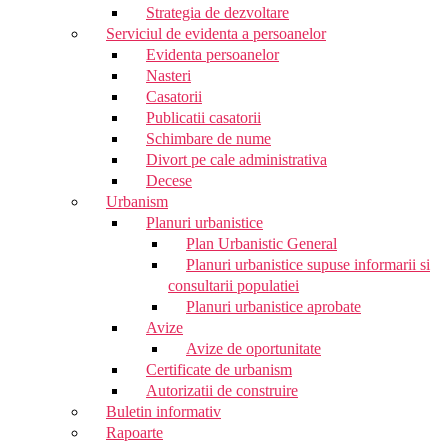
Strategia de dezvoltare
Serviciul de evidenta a persoanelor
Evidenta persoanelor
Nasteri
Casatorii
Publicatii casatorii
Schimbare de nume
Divort pe cale administrativa
Decese
Urbanism
Planuri urbanistice
Plan Urbanistic General
Planuri urbanistice supuse informarii si
consultarii populatiei
Planuri urbanistice aprobate
Avize
Avize de oportunitate
Certificate de urbanism
Autorizatii de construire
Buletin informativ
Rapoarte