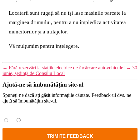
Locatarii sunt rugați să nu își lase mașinile parcate la
marginea drumului, pentru a nu împiedica activitatea
muncitorilor și a utilajelor.
Vă mulțumim pentru înțelegere.
←
Fără rezervări la stațiile electrice de încărcare autovehicule!
→
30
iunie, ședință de Consiliu Local
Ajută-ne să îmbunătățim site-ul
Spuneți-ne dacă ați găsit informațiile căutate. Feedback-ul dvs. ne
ajută să îmbunătățim site-ul.
Ați găsit informațiile căutate?
Da
Nu
TRIMITE FEEDBACK