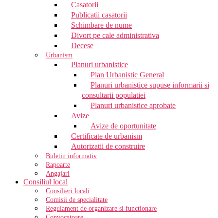
Casatorii
Publicatii casatorii
Schimbare de nume
Divort pe cale administrativa
Decese
Urbanism
Planuri urbanistice
Plan Urbanistic General
Planuri urbanistice supuse informarii si
consultarii populatiei
Planuri urbanistice aprobate
Avize
Avize de oportunitate
Certificate de urbanism
Autorizatii de construire
Buletin informativ
Rapoarte
Angajari
Consiliul local
Consilieri locali
Comisii de specialitate
Regulament de organizare si functionare
Convocatoare