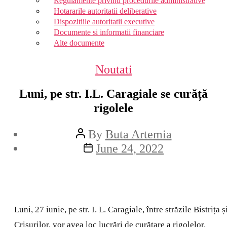
Regulamente privind procedurile administrative
Hotararile autoritatii deliberative
Dispozitiile autoritatii executive
Documente si informatii financiare
Alte documente
Categories
Noutati
Luni, pe str. I.L. Caragiale se curăță
rigolele
Post
By
Buta Artemia
author
Post
June 24, 2022
date
Luni, 27 iunie, pe str. I. L. Caragiale, între străzile Bistrița ș
Crișurilor, vor avea loc lucrări de curățare a rigolelor.