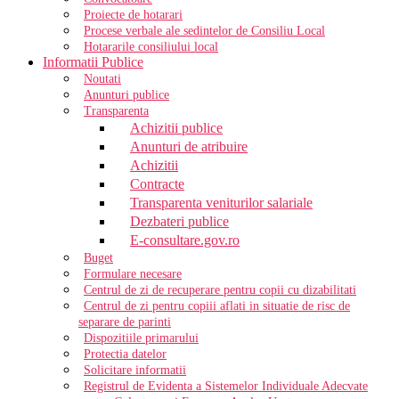
Proiecte de hotarari
Procese verbale ale sedintelor de Consiliu Local
Hotararile consiliului local
Informatii Publice
Noutati
Anunturi publice
Transparenta
Achizitii publice
Anunturi de atribuire
Achizitii
Contracte
Transparenta veniturilor salariale
Dezbateri publice
E-consultare.gov.ro
Buget
Formulare necesare
Centrul de zi de recuperare pentru copii cu dizabilitati
Centrul de zi pentru copiii aflati in situatie de risc de
separare de parinti
Dispozitiile primarului
Protectia datelor
Solicitare informatii
Registrul de Evidenta a Sistemelor Individuale Adecvate