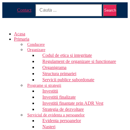
Contact
Search
Acasa
Primaria
Conducere
Organizare
Codul de etica si integritate
Regulament de organizare si functionare
Organigrama
Structura primariei
Servicii publice subordonate
Programe si strategii
Investitii
Investitii finalizate
Investitii finantate prin ADR Vest
Strategia de dezvoltare
Serviciul de evidenta a persoanelor
Evidenta persoanelor
Nasteri