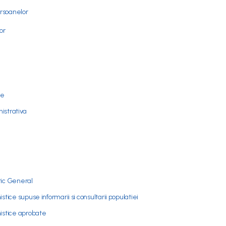
ersoanelor
or
me
nistrativa
tic General
istice supuse informarii si consultarii populatiei
nistice aprobate