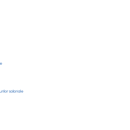
re
ilor salariale