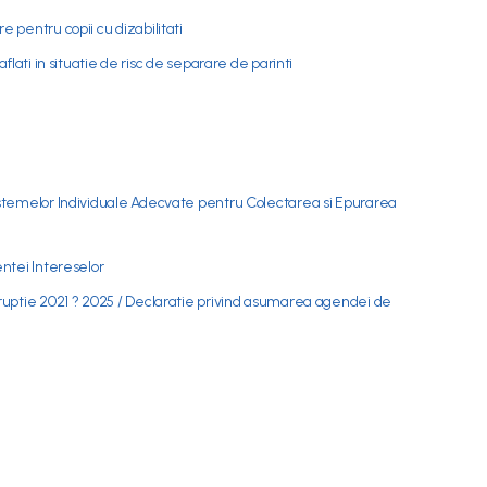
 pentru copii cu dizabilitati
aflati in situatie de risc de separare de parinti
istemelor Individuale Adecvate pentru Colectarea si Epurarea
entei Intereselor
oruptie 2021 ? 2025 / Declaratie privind asumarea agendei de