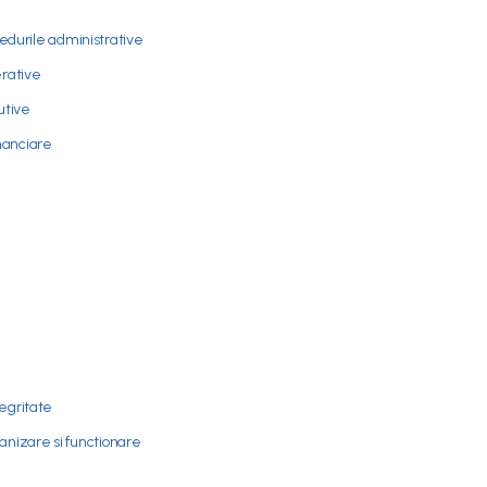
durile administrative
erative
cutive
nanciare
tegritate
nizare si functionare