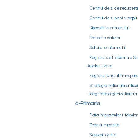
Centrul de zi de recuperare
Centrul de zi pentru copiii 
Dispozitiile primarului
Protectia datelor
Solicitare informatii
Registrul de Evidenta a S
Apelor Uzate
Registrul Unic al Transpar
Strategia nationala antic
integritate organizationala
e-Primaria
Plata impozitelor si taxelor
Taxe si impozite
Sesizari online