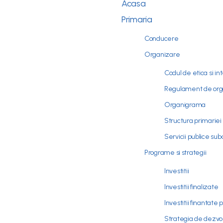
Acasa
Primaria
Conducere
Organizare
Codul de etica si in
Regulament de orga
Organigrama
Structura primariei
Servicii publice su
Programe si strategii
Investitii
Investitii finalizate
Investitii finantate 
Strategia de dezvo