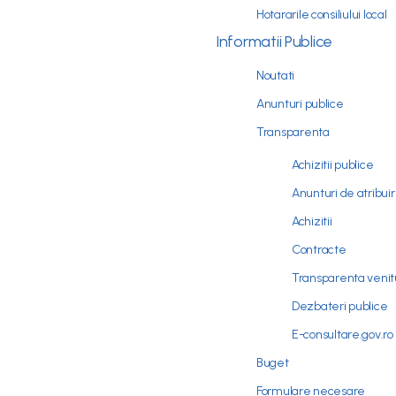
Hotararile consiliului local
Informatii Publice
Noutati
Anunturi publice
Transparenta
Achizitii publice
Anunturi de atribui
Achizitii
Contracte
Transparenta venitur
Dezbateri publice
E-consultare.gov.ro
Buget
Formulare necesare