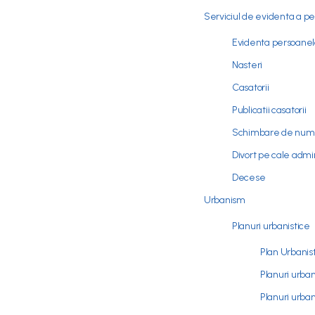
Serviciul de evidenta a p
Evidenta persoanel
Nasteri
Casatorii
Publicatii casatorii
Schimbare de nu
Divort pe cale admi
Decese
Urbanism
Planuri urbanistice
Plan Urbanis
Planuri urban
Planuri urba