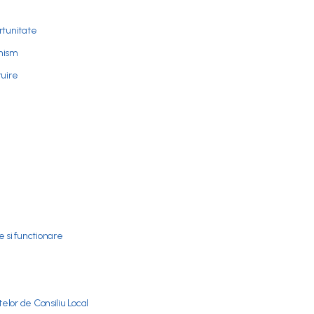
rtunitate
anism
ruire
 si functionare
elor de Consiliu Local