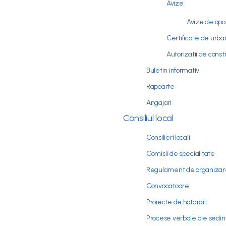
Avize
Avize de opo
Certificate de urb
Autorizatii de const
Buletin informativ
Rapoarte
Angajari
Consiliul local
Consilieri locali
Comisii de specialitate
Regulament de organizare
Convocatoare
Proiecte de hotarari
Procese verbale ale sedint