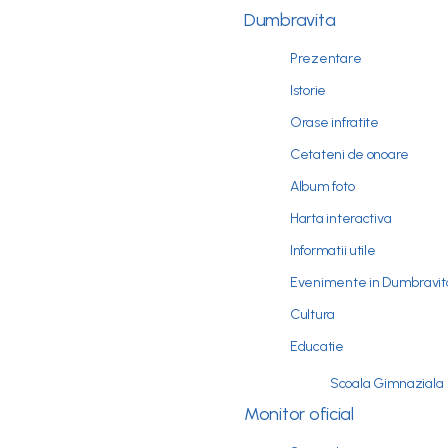
Dumbravita
Prezentare
Istorie
Orase infratite
Cetateni de onoare
Album foto
Harta interactiva
Informatii utile
Evenimente in Dumbravit
Cultura
Educatie
Scoala Gimnaziala
Monitor oficial