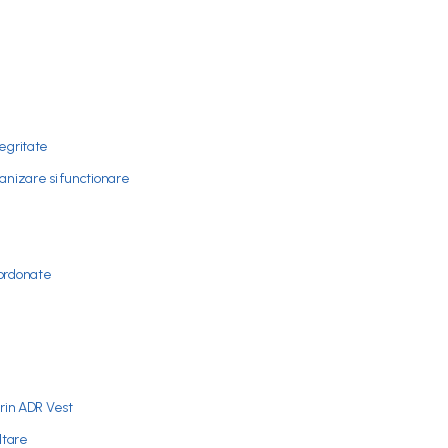
tegritate
nizare si functionare
bordonate
prin ADR Vest
ltare