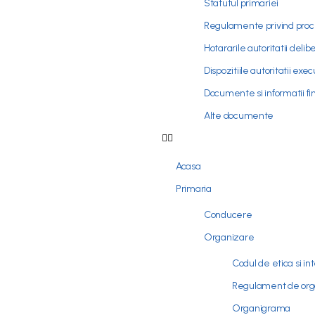
Statutul primariei
Regulamente privind proce
Hotararile autoritatii delib
Dispozitiile autoritatii exe
Documente si informatii fi
Alte documente
Acasa
Primaria
Conducere
Organizare
Codul de etica si in
Regulament de orga
Organigrama