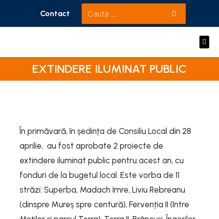
Contact
Primaria
Consiliul local
Informatii Publice
e-Primaria
Dumbravita
Monitor oficial
EXTINDERE ILUMINAT PUBLIC
În primăvară, în ședința de Consiliu Local din 28
aprilie, au fost aprobate 2 proiecte de
extindere iluminat public pentru acest an, cu
fonduri de la bugetul local. Este vorba de 11
străzi: Superba, Madach Imre, Liviu Rebreanu
(dinspre Mureș spre centură), Fervenția II (între