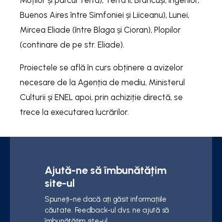
Moților și parcul Terra), Terra II, Brâncuși, Îngerilor,
Buenos Aires între Simfoniei și Liiceanu), Lunei,
Mircea Eliade (între Blaga și Cioran), Plopilor
(continare de pe str. Eliade).
Proiectele se află în curs obținere a avizelor
necesare de la Agenția de mediu, Ministerul
Culturii și ENEL apoi, prin achiziție directă, se
trece la executarea lucrărilor.
Ajută-ne să îmbunătățim
site-ul
Spuneți-ne dacă ați găsit informațiile
căutate. Feedback-ul dvs. ne ajută să
îmbunătățim site-ul.