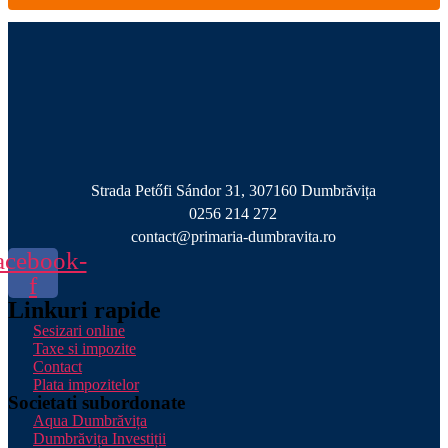
Strada Petőfi Sándor 31, 307160 Dumbrăvița
0256 214 272
contact@primaria-dumbravita.ro
acebook-
f
Linkuri rapide
Sesizari online
Taxe si impozite
Contact
Plata impozitelor
Societati subordonate
Aqua Dumbrăvița
Dumbrăvița Investiții