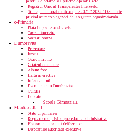
pentru Colectarea si Epurarea Apelor Uzate
Registrul Unic al Transparentei Intereselor
Strategia nationala anticoruptie 2021 ? 2025 / Declaratie
privind asumarea agendei de integritate organizationala
e-Primaria
Plata impozitelor si taxelor
Taxe si impozite
Sesizari online
Dumbravita
Prezentare
Istorie
Orase infratite
Cetateni de onoare
Album foto
Harta interactiva
Informatii utile
Evenimente in Dumbravita
Cultura
Educatie
Scoala Gimnaziala
Monitor oficial
Statutul primariei
Regulamente privind procedurile administrative
Hotararile autoritatii deliberative
Dispozitiile autoritatii executive