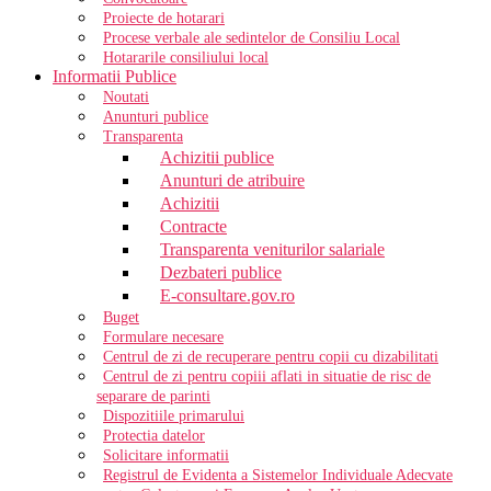
Proiecte de hotarari
Procese verbale ale sedintelor de Consiliu Local
Hotararile consiliului local
Informatii Publice
Noutati
Anunturi publice
Transparenta
Achizitii publice
Anunturi de atribuire
Achizitii
Contracte
Transparenta veniturilor salariale
Dezbateri publice
E-consultare.gov.ro
Buget
Formulare necesare
Centrul de zi de recuperare pentru copii cu dizabilitati
Centrul de zi pentru copiii aflati in situatie de risc de
separare de parinti
Dispozitiile primarului
Protectia datelor
Solicitare informatii
Registrul de Evidenta a Sistemelor Individuale Adecvate