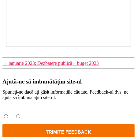
→
ianuarie 2023: Dezbatere publică – buget 2023
Ajută-ne să îmbunătățim site-ul
Spuneți-ne dacă ați găsit informațiile căutate. Feedback-ul dvs. ne
ajută să îmbunătățim site-ul.
Ați găsit informațiile căutate?
Da
Nu
TRIMITE FEEDBACK