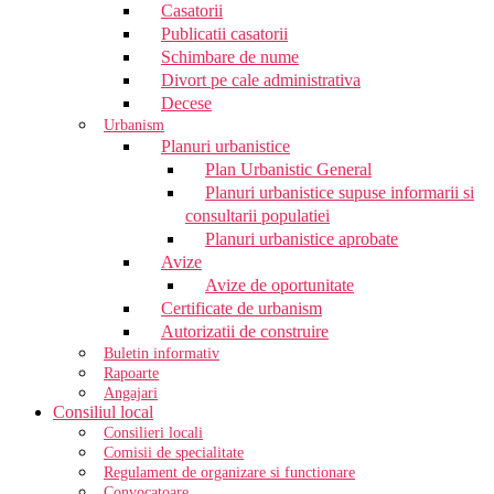
Casatorii
Publicatii casatorii
Schimbare de nume
Divort pe cale administrativa
Decese
Urbanism
Planuri urbanistice
Plan Urbanistic General
Planuri urbanistice supuse informarii si
consultarii populatiei
Planuri urbanistice aprobate
Avize
Avize de oportunitate
Certificate de urbanism
Autorizatii de construire
Buletin informativ
Rapoarte
Angajari
Consiliul local
Consilieri locali
Comisii de specialitate
Regulament de organizare si functionare
Convocatoare