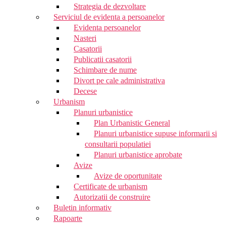
Strategia de dezvoltare
Serviciul de evidenta a persoanelor
Evidenta persoanelor
Nasteri
Casatorii
Publicatii casatorii
Schimbare de nume
Divort pe cale administrativa
Decese
Urbanism
Planuri urbanistice
Plan Urbanistic General
Planuri urbanistice supuse informarii si
consultarii populatiei
Planuri urbanistice aprobate
Avize
Avize de oportunitate
Certificate de urbanism
Autorizatii de construire
Buletin informativ
Rapoarte