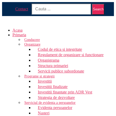
Contact
Search
Acasa
Primaria
Conducere
Organizare
Codul de etica si integritate
Regulament de organizare si functionare
Organigrama
Structura primariei
Servicii publice subordonate
Programe si strategii
Investitii
Investitii finalizate
Investitii finantate prin ADR Vest
Strategia de dezvoltare
Serviciul de evidenta a persoanelor
Evidenta persoanelor
Nasteri