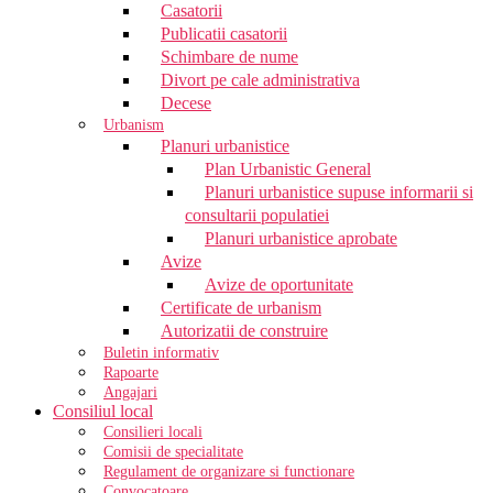
Casatorii
Publicatii casatorii
Schimbare de nume
Divort pe cale administrativa
Decese
Urbanism
Planuri urbanistice
Plan Urbanistic General
Planuri urbanistice supuse informarii si
consultarii populatiei
Planuri urbanistice aprobate
Avize
Avize de oportunitate
Certificate de urbanism
Autorizatii de construire
Buletin informativ
Rapoarte
Angajari
Consiliul local
Consilieri locali
Comisii de specialitate
Regulament de organizare si functionare
Convocatoare