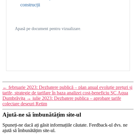
construcții
Apasă pe document pentru vizualizare.
←
februarie 2023: Dezbatere publică – plan anual evoluție prețuri și
tarife, strategie de tarifare în baza analizei cost-beneficiu SC Aqua
Dumbrăvița
→
iulie 2023: Dezbatere publica – aprobare tarife
colectare deseuri Retim
Ajută-ne să îmbunătățim site-ul
Spuneți-ne dacă ați găsit informațiile căutate. Feedback-ul dvs. ne
ajută să îmbunătățim site-ul.