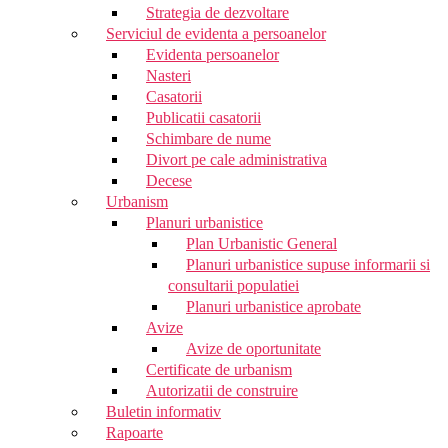
Strategia de dezvoltare
Serviciul de evidenta a persoanelor
Evidenta persoanelor
Nasteri
Casatorii
Publicatii casatorii
Schimbare de nume
Divort pe cale administrativa
Decese
Urbanism
Planuri urbanistice
Plan Urbanistic General
Planuri urbanistice supuse informarii si
consultarii populatiei
Planuri urbanistice aprobate
Avize
Avize de oportunitate
Certificate de urbanism
Autorizatii de construire
Buletin informativ
Rapoarte