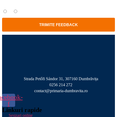
Ați găsit informațiile căutate?
Da
Nu
TRIMITE FEEDBACK
Strada Petőfi Sándor 31, 307160 Dumbrăvița
0256 214 272
contact@primaria-dumbravita.ro
acebook-
f
Linkuri rapide
Sesizari online