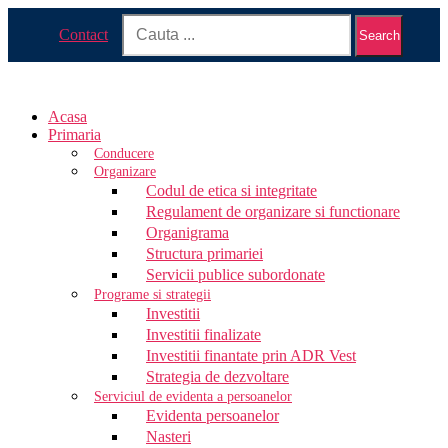
Contact
Search
Acasa
Primaria
Conducere
Organizare
Codul de etica si integritate
Regulament de organizare si functionare
Organigrama
Structura primariei
Servicii publice subordonate
Programe si strategii
Investitii
Investitii finalizate
Investitii finantate prin ADR Vest
Strategia de dezvoltare
Serviciul de evidenta a persoanelor
Evidenta persoanelor
Nasteri