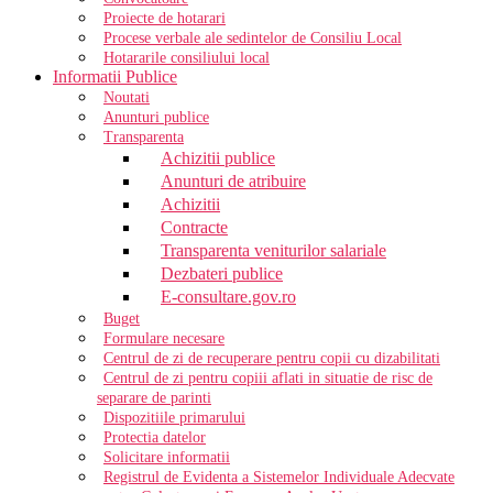
Proiecte de hotarari
Procese verbale ale sedintelor de Consiliu Local
Hotararile consiliului local
Informatii Publice
Noutati
Anunturi publice
Transparenta
Achizitii publice
Anunturi de atribuire
Achizitii
Contracte
Transparenta veniturilor salariale
Dezbateri publice
E-consultare.gov.ro
Buget
Formulare necesare
Centrul de zi de recuperare pentru copii cu dizabilitati
Centrul de zi pentru copiii aflati in situatie de risc de
separare de parinti
Dispozitiile primarului
Protectia datelor
Solicitare informatii
Registrul de Evidenta a Sistemelor Individuale Adecvate