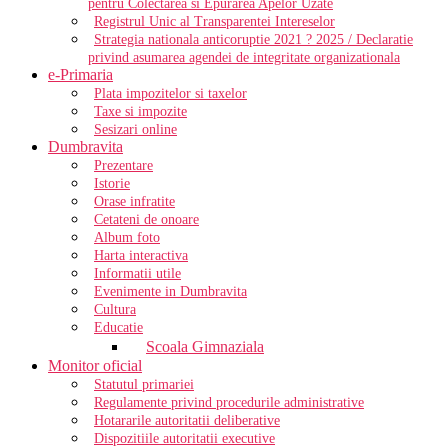
pentru Colectarea si Epurarea Apelor Uzate
Registrul Unic al Transparentei Intereselor
Strategia nationala anticoruptie 2021 ? 2025 / Declaratie
privind asumarea agendei de integritate organizationala
e-Primaria
Plata impozitelor si taxelor
Taxe si impozite
Sesizari online
Dumbravita
Prezentare
Istorie
Orase infratite
Cetateni de onoare
Album foto
Harta interactiva
Informatii utile
Evenimente in Dumbravita
Cultura
Educatie
Scoala Gimnaziala
Monitor oficial
Statutul primariei
Regulamente privind procedurile administrative
Hotararile autoritatii deliberative
Dispozitiile autoritatii executive