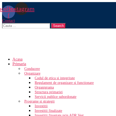
acebook-
Instagram
f
Contact
Search
Acasa
Primaria
Conducere
Organizare
Codul de etica si integritate
Regulament de organizare si functionare
Organigrama
Structura primariei
Servicii publice subordonate
Programe si strategii
Investitii
Investitii finalizate
Investitii finantate prin ADR Vest