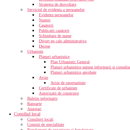
Strategia de dezvoltare
Serviciul de evidenta a persoanelor
Evidenta persoanelor
Nasteri
Casatorii
Publicatii casatorii
Schimbare de nume
Divort pe cale administrativa
Decese
Urbanism
Planuri urbanistice
Plan Urbanistic General
Planuri urbanistice supuse informarii si consultar
Planuri urbanistice aprobate
Avize
Avize de oportunitate
Certificate de urbanism
Autorizatii de construire
Buletin informativ
Rapoarte
Angajari
Consiliul local
Consilieri locali
Comisii de specialitate
Regulament de organizare si functionare