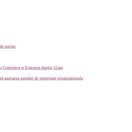
 de parinti
u Colectarea si Epurarea Apelor Uzate
ind asumarea agendei de integritate organizationala