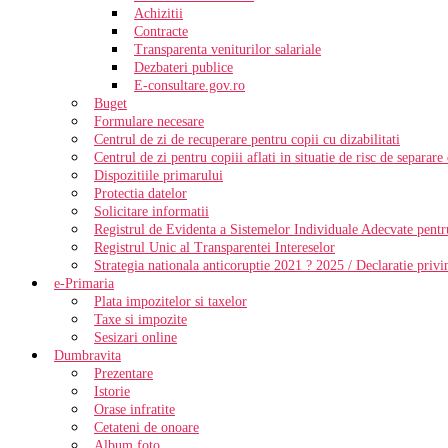
Achizitii
Contracte
Transparenta veniturilor salariale
Dezbateri publice
E-consultare.gov.ro
Buget
Formulare necesare
Centrul de zi de recuperare pentru copii cu dizabilitati
Centrul de zi pentru copiii aflati in situatie de risc de separare
Dispozitiile primarului
Protectia datelor
Solicitare informatii
Registrul de Evidenta a Sistemelor Individuale Adecvate pentr
Registrul Unic al Transparentei Intereselor
Strategia nationala anticoruptie 2021 ? 2025 / Declaratie priv
e-Primaria
Plata impozitelor si taxelor
Taxe si impozite
Sesizari online
Dumbravita
Prezentare
Istorie
Orase infratite
Cetateni de onoare
Album foto