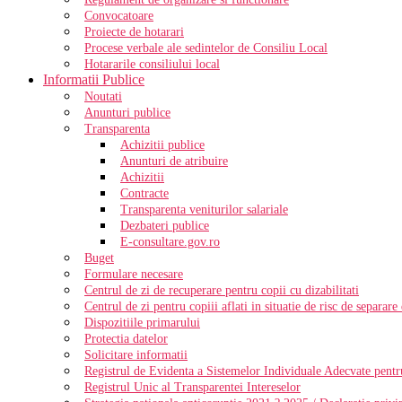
Convocatoare
Proiecte de hotarari
Procese verbale ale sedintelor de Consiliu Local
Hotararile consiliului local
Informatii Publice
Noutati
Anunturi publice
Transparenta
Achizitii publice
Anunturi de atribuire
Achizitii
Contracte
Transparenta veniturilor salariale
Dezbateri publice
E-consultare.gov.ro
Buget
Formulare necesare
Centrul de zi de recuperare pentru copii cu dizabilitati
Centrul de zi pentru copiii aflati in situatie de risc de separare
Dispozitiile primarului
Protectia datelor
Solicitare informatii
Registrul de Evidenta a Sistemelor Individuale Adecvate pentr
Registrul Unic al Transparentei Intereselor