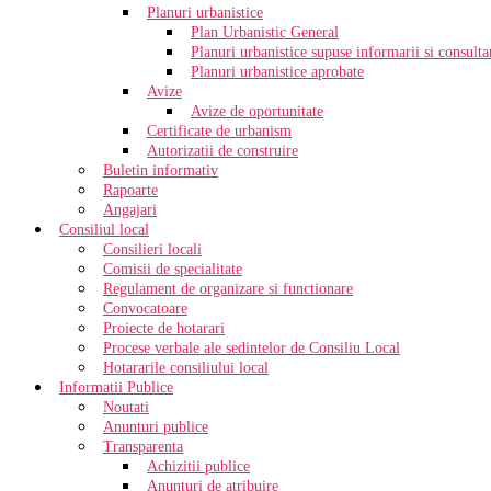
Planuri urbanistice
Plan Urbanistic General
Planuri urbanistice supuse informarii si consultar
Planuri urbanistice aprobate
Avize
Avize de oportunitate
Certificate de urbanism
Autorizatii de construire
Buletin informativ
Rapoarte
Angajari
Consiliul local
Consilieri locali
Comisii de specialitate
Regulament de organizare si functionare
Convocatoare
Proiecte de hotarari
Procese verbale ale sedintelor de Consiliu Local
Hotararile consiliului local
Informatii Publice
Noutati
Anunturi publice
Transparenta
Achizitii publice
Anunturi de atribuire