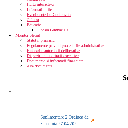
Harta interactiva
Informatii utile
Evenimente in Dumbravita
Cultura
Educatie
Scoala Gimnaziala
Monitor oficial
Statutul primariei
Regulamente privind procedurile administrative
Hotararile autoritatii deliberative
Dispozitiile autoritatii executive
Documente si informatii financiare
Alte documente
S
Suplimentare 2 Ordinea de
zi sedinta 27.04.202