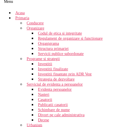
Menu
Acasa
Primaria
Conducere
Organizare
Codul de etica si integritate
Regulament de organizare si functionare
Organigrama
Structura primariei
Servicii publice subordonate
Programe si strategii
Investitii
Investitii finalizate
Investitii finantate prin ADR Vest
Strategia de dezvoltare
Serviciul de evidenta a persoanelor
Evidenta persoanelor
Nasteri
Casatorii
Publicatii casatorii
Schimbare de nume
Divort pe cale administrativa
Decese
Urbanism