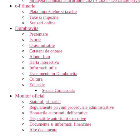
Strategia nationala anticoruptie 2021 ? 2025 / Declaratie priv
e-Primaria
Plata impozitelor si taxelor
Taxe si impozite
Sesizari online
Dumbravita
Prezentare
Istorie
Orase infratite
Cetateni de onoare
Album foto
Harta interactiva
Informatii utile
Evenimente in Dumbravita
Cultura
Educatie
Scoala Gimnaziala
Monitor oficial
Statutul primariei
Regulamente privind procedurile administrative
Hotararile autoritatii deliberative
Dispozitiile autoritatii executive
Documente si informatii financiare
Alte documente