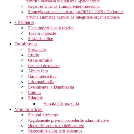
pentru Colectarea si Epurarea Apelor Uzate
Registrul Unic al Transparentei Intereselor
Strategia nationala anticoruptie 2021 ? 2025 / Declaratie
privind asumarea agendei de integritate organizationala
e-Primaria
Plata impozitelor si taxelor
Taxe si impozite
Sesizari online
Dumbravita
Prezentare
Istorie
Orase infratite
Cetateni de onoare
Album foto
Harta interactiva
Informatii utile
Evenimente in Dumbravita
Cultura
Educatie
Scoala Gimnaziala
Monitor oficial
Statutul primariei
Regulamente privind procedurile administrative
Hotararile autoritatii deliberative
Dispozitiile autoritatii executive