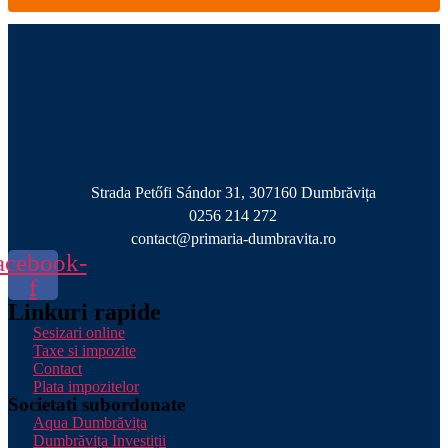
Strada Petőfi Sándor 31, 307160 Dumbrăvița
0256 214 272
contact@primaria-dumbravita.ro
acebook-
f
Linkuri rapide
Sesizari online
Taxe si impozite
Contact
Plata impozitelor
Societati subordonate
Aqua Dumbrăvița
Dumbrăvița Investiții