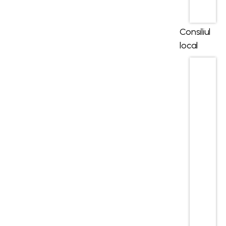
Angaj
ari
Consiliul
local
Consil
ieri
locali
Comi
sii de
specia
litate
Regul
amen
t de
organi
zare si