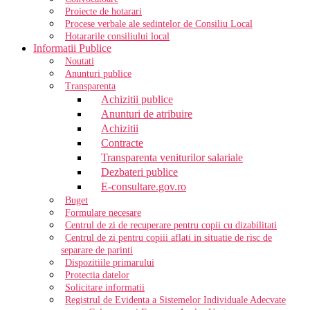
Proiecte de hotarari
Procese verbale ale sedintelor de Consiliu Local
Hotararile consiliului local
Informatii Publice
Noutati
Anunturi publice
Transparenta
Achizitii publice
Anunturi de atribuire
Achizitii
Contracte
Transparenta veniturilor salariale
Dezbateri publice
E-consultare.gov.ro
Buget
Formulare necesare
Centrul de zi de recuperare pentru copii cu dizabilitati
Centrul de zi pentru copiii aflati in situatie de risc de
separare de parinti
Dispozitiile primarului
Protectia datelor
Solicitare informatii
Registrul de Evidenta a Sistemelor Individuale Adecvate