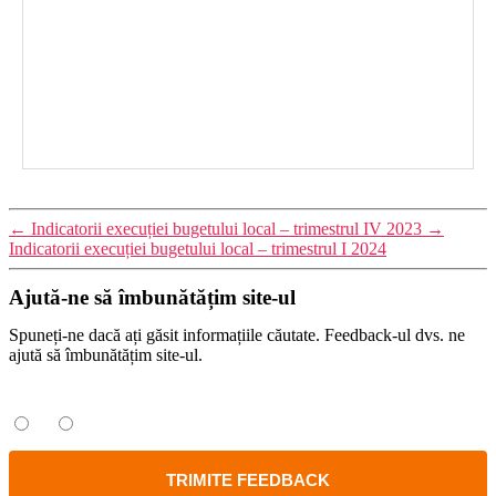
←
Indicatorii execuției bugetului local – trimestrul IV 2023
→
Indicatorii execuției bugetului local – trimestrul I 2024
Ajută-ne să îmbunătățim site-ul
Spuneți-ne dacă ați găsit informațiile căutate. Feedback-ul dvs. ne
ajută să îmbunătățim site-ul.
Ați găsit informațiile căutate?
Da
Nu
TRIMITE FEEDBACK