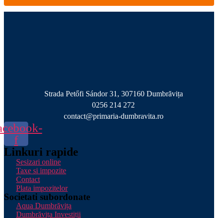
Strada Petőfi Sándor 31, 307160 Dumbrăvița
0256 214 272
contact@primaria-dumbravita.ro
acebook-
f
Linkuri rapide
Sesizari online
Taxe si impozite
Contact
Plata impozitelor
Societati subordonate
Aqua Dumbrăvița
Dumbrăvița Investiții