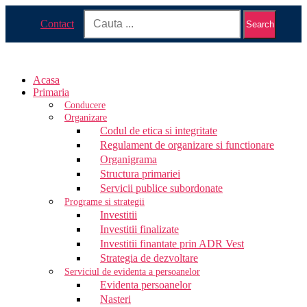
Contact
Search
Acasa
Primaria
Conducere
Organizare
Codul de etica si integritate
Regulament de organizare si functionare
Organigrama
Structura primariei
Servicii publice subordonate
Programe si strategii
Investitii
Investitii finalizate
Investitii finantate prin ADR Vest
Strategia de dezvoltare
Serviciul de evidenta a persoanelor
Evidenta persoanelor
Nasteri