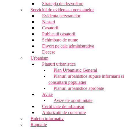
Strategia de dezvoltare
Serviciul de evidenta a persoanelor
Evidenta persoanelor
Nasteri
Casatorii
Publicatii casatorii
Schimbare de nume
Divort pe cale administrativa
Decese
Urbanism
Planuri urbanistice
Plan Urbanistic General
Planuri urbanistice supuse informarii si
consultarii populatiei
Planuri urbanistice aprobate
Avize
Avize de oportunitate
Certificate de urbanism
Autorizatii de construire
Buletin informativ
Rapoarte