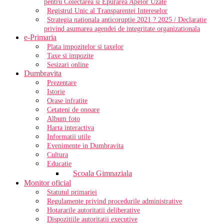
pentru Colectarea si Epurarea Apelor Uzate
Registrul Unic al Transparentei Intereselor
Strategia nationala anticoruptie 2021 ? 2025 / Declaratie
privind asumarea agendei de integritate organizationala
e-Primaria
Plata impozitelor si taxelor
Taxe si impozite
Sesizari online
Dumbravita
Prezentare
Istorie
Orase infratite
Cetateni de onoare
Album foto
Harta interactiva
Informatii utile
Evenimente in Dumbravita
Cultura
Educatie
Scoala Gimnaziala
Monitor oficial
Statutul primariei
Regulamente privind procedurile administrative
Hotararile autoritatii deliberative
Dispozitiile autoritatii executive