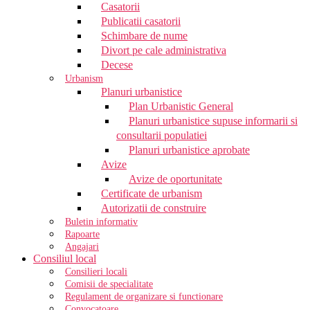
Casatorii
Publicatii casatorii
Schimbare de nume
Divort pe cale administrativa
Decese
Urbanism
Planuri urbanistice
Plan Urbanistic General
Planuri urbanistice supuse informarii si
consultarii populatiei
Planuri urbanistice aprobate
Avize
Avize de oportunitate
Certificate de urbanism
Autorizatii de construire
Buletin informativ
Rapoarte
Angajari
Consiliul local
Consilieri locali
Comisii de specialitate
Regulament de organizare si functionare
Convocatoare