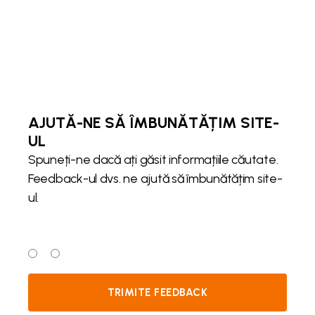
AJUTĂ-NE SĂ ÎMBUNĂTĂȚIM SITE-
UL
Spuneți-ne dacă ați găsit informațiile căutate.
Feedback-ul dvs. ne ajută să îmbunătățim site-
ul.
Ați găsit informațiile căutate?
Da
Nu
TRIMITE FEEDBACK