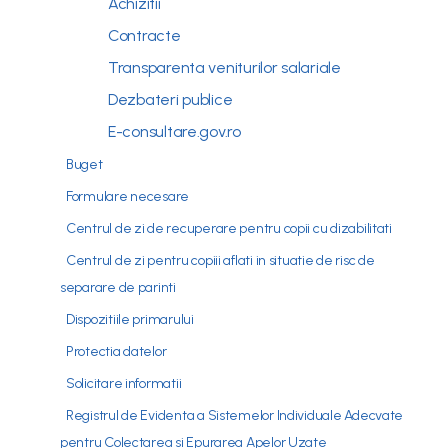
Achizitii
Contracte
Transparenta veniturilor salariale
Dezbateri publice
E-consultare.gov.ro
Buget
Formulare necesare
Centrul de zi de recuperare pentru copii cu dizabilitati
Centrul de zi pentru copiii aflati in situatie de risc de
separare de parinti
Dispozitiile primarului
Protectia datelor
Solicitare informatii
Registrul de Evidenta a Sistemelor Individuale Adecvate
pentru Colectarea si Epurarea Apelor Uzate