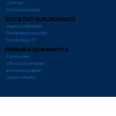
Contact
Plata impozitelor
SOCIETATI SUBORDONATE
Aqua Dumbrăvița
Dumbrăvița Investiții
Dumbrăvița TV
PRIMARIA DUMBRAVITA
Conducere
Structura primariei
Informatii publice
Orase infratite
© 2026 primaria-dumbravita.ro