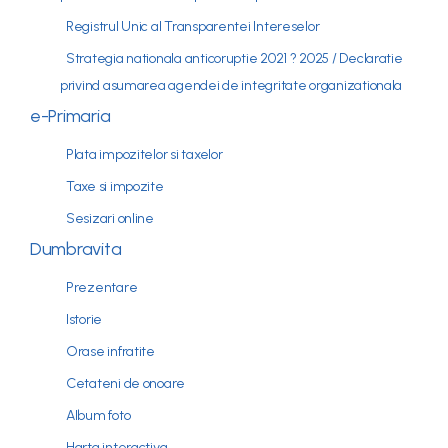
Registrul Unic al Transparentei Intereselor
Strategia nationala anticoruptie 2021 ? 2025 / Declaratie
privind asumarea agendei de integritate organizationala
e-Primaria
Plata impozitelor si taxelor
Taxe si impozite
Sesizari online
Dumbravita
Prezentare
Istorie
Orase infratite
Cetateni de onoare
Album foto
Harta interactiva