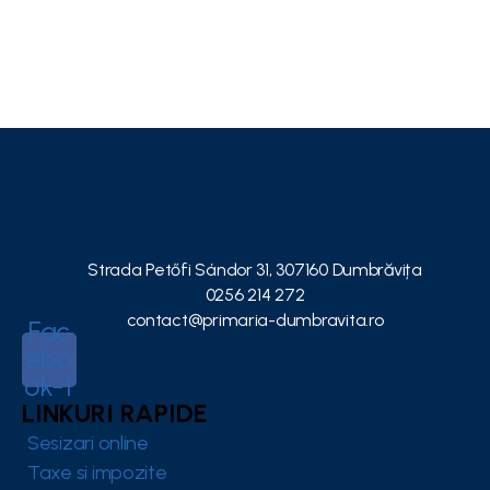
Strada Petőfi Sándor 31, 307160 Dumbrăvița
0256 214 272
contact@primaria-dumbravita.ro
Fac
ebo
ok-f
LINKURI RAPIDE
Sesizari online
Taxe si impozite