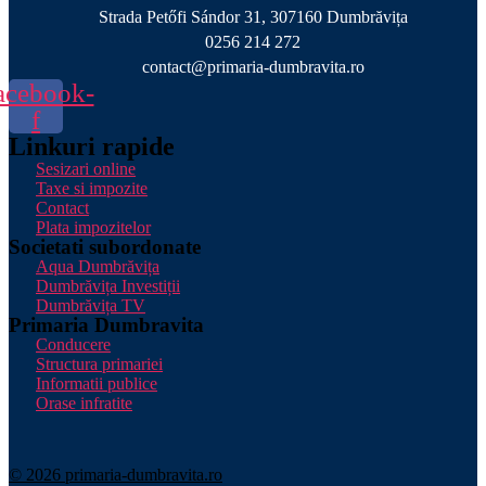
Strada Petőfi Sándor 31, 307160 Dumbrăvița
0256 214 272
contact@primaria-dumbravita.ro
acebook-
f
Linkuri rapide
Sesizari online
Taxe si impozite
Contact
Plata impozitelor
Societati subordonate
Aqua Dumbrăvița
Dumbrăvița Investiții
Dumbrăvița TV
Primaria Dumbravita
Conducere
Structura primariei
Informatii publice
Orase infratite
© 2026 primaria-dumbravita.ro