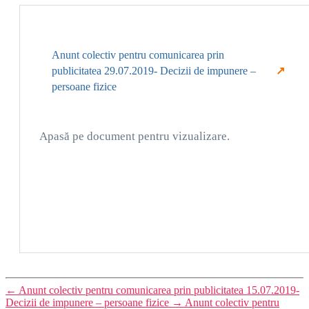
comunicare
prin
publicitatea
Anunt colectiv pentru comunicarea prin
29.07.2019-
publicitatea 29.07.2019- Decizii de impunere –
Decizii
persoane fizice
de
impunere
Apasă pe document pentru vizualizare.
–
persoane
fizice
←
Anunt colectiv pentru comunicarea prin publicitatea 15.07.2019-
Decizii de impunere – persoane fizice
→
Anunt colectiv pentru