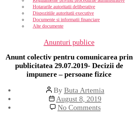
Regulamente privind procedurile administrative
Hotararile autoritatii deliberative
Dispozitiile autoritatii executive
Documente si informatii financiare
Alte documente
Categories
Anunturi publice
Anunt colectiv pentru comunicarea prin
publicitatea 29.07.2019- Decizii de
impunere – persoane fizice
Post
By
Buta Artemia
author
Post
August 8, 2019
date
on
No Comments
Anunt
colectiv
pentru