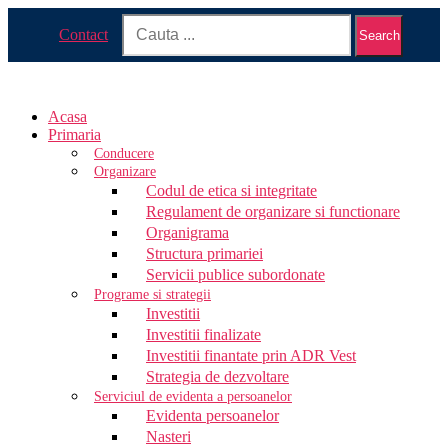
Contact
Search
Acasa
Primaria
Conducere
Organizare
Codul de etica si integritate
Regulament de organizare si functionare
Organigrama
Structura primariei
Servicii publice subordonate
Programe si strategii
Investitii
Investitii finalizate
Investitii finantate prin ADR Vest
Strategia de dezvoltare
Serviciul de evidenta a persoanelor
Evidenta persoanelor
Nasteri