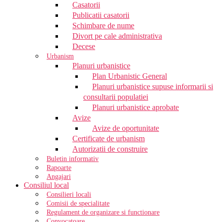
Casatorii
Publicatii casatorii
Schimbare de nume
Divort pe cale administrativa
Decese
Urbanism
Planuri urbanistice
Plan Urbanistic General
Planuri urbanistice supuse informarii si
consultarii populatiei
Planuri urbanistice aprobate
Avize
Avize de oportunitate
Certificate de urbanism
Autorizatii de construire
Buletin informativ
Rapoarte
Angajari
Consiliul local
Consilieri locali
Comisii de specialitate
Regulament de organizare si functionare
Convocatoare