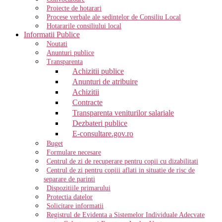
Proiecte de hotarari
Procese verbale ale sedintelor de Consiliu Local
Hotararile consiliului local
Informatii Publice
Noutati
Anunturi publice
Transparenta
Achizitii publice
Anunturi de atribuire
Achizitii
Contracte
Transparenta veniturilor salariale
Dezbateri publice
E-consultare.gov.ro
Buget
Formulare necesare
Centrul de zi de recuperare pentru copii cu dizabilitati
Centrul de zi pentru copiii aflati in situatie de risc de
separare de parinti
Dispozitiile primarului
Protectia datelor
Solicitare informatii
Registrul de Evidenta a Sistemelor Individuale Adecvate