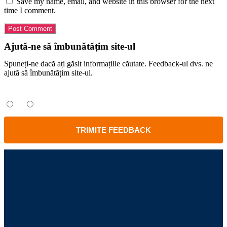
Save my name, email, and website in this browser for the next
time I comment.
Ajută-ne să îmbunătățim site-ul
Spuneți-ne dacă ați găsit informațiile căutate. Feedback-ul dvs. ne
ajută să îmbunătățim site-ul.
Ați găsit informațiile căutate?
Da
Nu
TRIMITE FEEDBACK