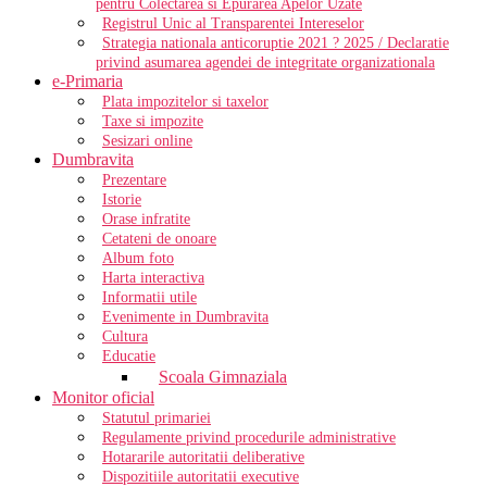
pentru Colectarea si Epurarea Apelor Uzate
Registrul Unic al Transparentei Intereselor
Strategia nationala anticoruptie 2021 ? 2025 / Declaratie
privind asumarea agendei de integritate organizationala
e-Primaria
Plata impozitelor si taxelor
Taxe si impozite
Sesizari online
Dumbravita
Prezentare
Istorie
Orase infratite
Cetateni de onoare
Album foto
Harta interactiva
Informatii utile
Evenimente in Dumbravita
Cultura
Educatie
Scoala Gimnaziala
Monitor oficial
Statutul primariei
Regulamente privind procedurile administrative
Hotararile autoritatii deliberative
Dispozitiile autoritatii executive