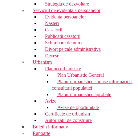
Strategia de dezvoltare
Serviciul de evidenta a persoanelor
Evidenta persoanelor
Nasteri
Casatorii
Publicatii casatorii
Schimbare de nume
Divort pe cale administrativa
Decese
Urbanism
Planuri urbanistice
Plan Urbanistic General
Planuri urbanistice supuse informarii si
consultarii populatiei
Planuri urbanistice aprobate
Avize
Avize de oportunitate
Certificate de urbanism
Autorizatii de construire
Buletin informativ
Rapoarte