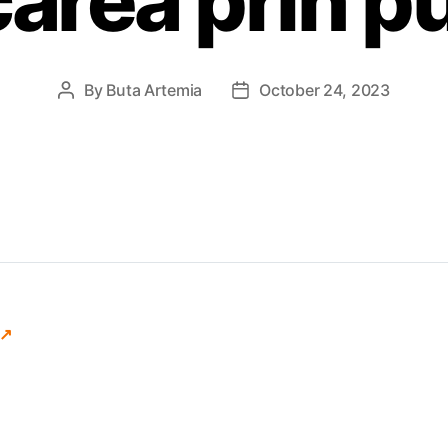
rea prin pu
By
Buta Artemia
October 24, 2023
Post
Post
author
date