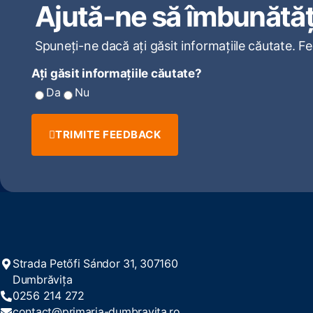
Ajută-ne să îmbunătăț
Spuneți-ne dacă ați găsit informațiile căutate. F
Ați găsit informațiile căutate?
Da
Nu
TRIMITE FEEDBACK
Strada Petőfi Sándor 31, 307160
Dumbrăvița
0256 214 272
contact@primaria-dumbravita.ro