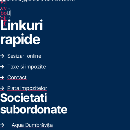
Fa
ce
bo
ok
Linkuri
-f
rapide
Sesizari online
Taxe si impozite
Contact
Plata impozitelor
Societati
subordonate
Aqua Dumbrăvița