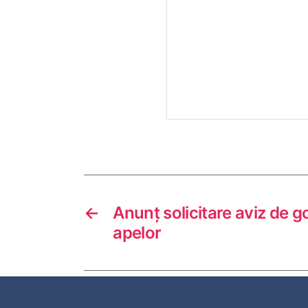
←
Anunț solicitare aviz de g
apelor