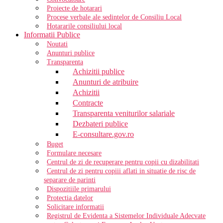
Proiecte de hotarari
Procese verbale ale sedintelor de Consiliu Local
Hotararile consiliului local
Informatii Publice
Noutati
Anunturi publice
Transparenta
Achizitii publice
Anunturi de atribuire
Achizitii
Contracte
Transparenta veniturilor salariale
Dezbateri publice
E-consultare.gov.ro
Buget
Formulare necesare
Centrul de zi de recuperare pentru copii cu dizabilitati
Centrul de zi pentru copiii aflati in situatie de risc de
separare de parinti
Dispozitiile primarului
Protectia datelor
Solicitare informatii
Registrul de Evidenta a Sistemelor Individuale Adecvate