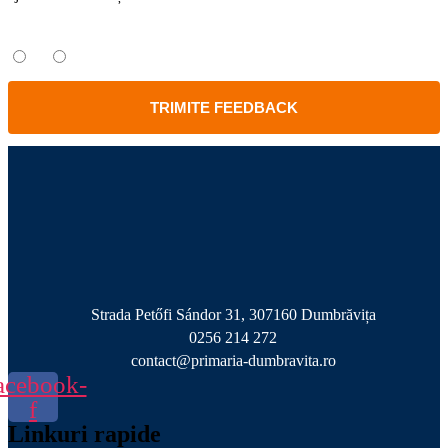
Ați găsit informațiile căutate?
Da
Nu
TRIMITE FEEDBACK
Strada Petőfi Sándor 31, 307160 Dumbrăvița
0256 214 272
contact@primaria-dumbravita.ro
acebook-
f
Linkuri rapide