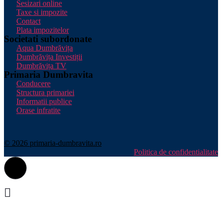
Sesizari online
Taxe si impozite
Contact
Plata impozitelor
Societati subordonate
Aqua Dumbrăvița
Dumbrăvița Investiții
Dumbrăvița TV
Primaria Dumbravita
Conducere
Structura primariei
Informatii publice
Orase infratite
© 2026 primaria-dumbravita.ro
Politica de confidentialitate