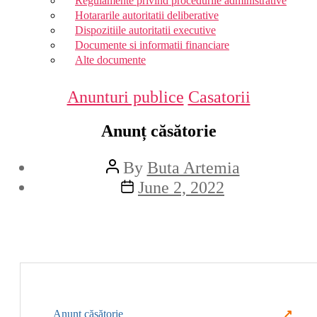
Regulamente privind procedurile administrative
Hotararile autoritatii deliberative
Dispozitiile autoritatii executive
Documente si informatii financiare
Alte documente
Categories
Anunturi publice
Casatorii
Anunț căsătorie
Post
By
Buta Artemia
author
Post
June 2, 2022
date
Anunț căsătorie