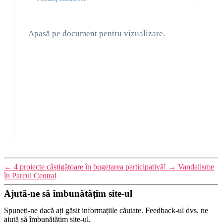
Apasă pe document pentru vizualizare.
←
4 proiecte câștigătoare în bugetarea participativă!
→
Vandalisme
în Parcul Central
Ajută-ne să îmbunătățim site-ul
Spuneți-ne dacă ați găsit informațiile căutate. Feedback-ul dvs. ne
ajută să îmbunătățim site-ul.