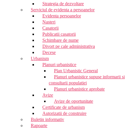
Strategia de dezvoltare
Serviciul de evidenta a persoanelor
Evidenta persoanelor
Nasteri
Casatorii
Publicatii casatorii
Schimbare de nume
Divort pe cale administrativa
Decese
Urbanism
Planuri urbanistice
Plan Urbanistic General
Planuri urbanistice supuse informarii si
consultarii populatiei
Planuri urbanistice aprobate
Avize
Avize de oportunitate
Certificate de urbanism
Autorizatii de construire
Buletin informativ
Rapoarte