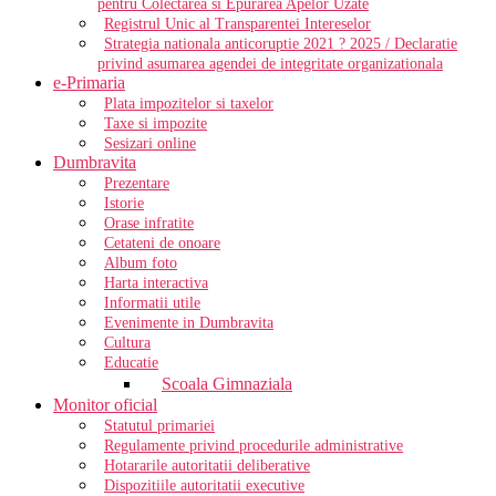
pentru Colectarea si Epurarea Apelor Uzate
Registrul Unic al Transparentei Intereselor
Strategia nationala anticoruptie 2021 ? 2025 / Declaratie
privind asumarea agendei de integritate organizationala
e-Primaria
Plata impozitelor si taxelor
Taxe si impozite
Sesizari online
Dumbravita
Prezentare
Istorie
Orase infratite
Cetateni de onoare
Album foto
Harta interactiva
Informatii utile
Evenimente in Dumbravita
Cultura
Educatie
Scoala Gimnaziala
Monitor oficial
Statutul primariei
Regulamente privind procedurile administrative
Hotararile autoritatii deliberative
Dispozitiile autoritatii executive