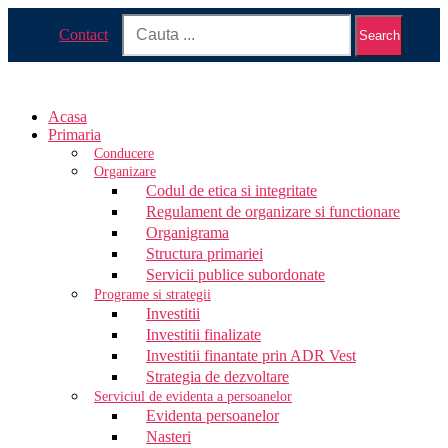
Contact
Search
Acasa
Primaria
Conducere
Organizare
Codul de etica si integritate
Regulament de organizare si functionare
Organigrama
Structura primariei
Servicii publice subordonate
Programe si strategii
Investitii
Investitii finalizate
Investitii finantate prin ADR Vest
Strategia de dezvoltare
Serviciul de evidenta a persoanelor
Evidenta persoanelor
Nasteri