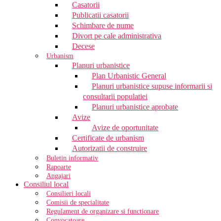
Casatorii
Publicatii casatorii
Schimbare de nume
Divort pe cale administrativa
Decese
Urbanism
Planuri urbanistice
Plan Urbanistic General
Planuri urbanistice supuse informarii si
consultarii populatiei
Planuri urbanistice aprobate
Avize
Avize de oportunitate
Certificate de urbanism
Autorizatii de construire
Buletin informativ
Rapoarte
Angajari
Consiliul local
Consilieri locali
Comisii de specialitate
Regulament de organizare si functionare
Convocatoare