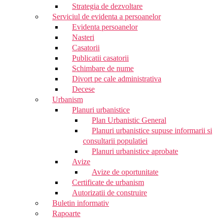
Strategia de dezvoltare
Serviciul de evidenta a persoanelor
Evidenta persoanelor
Nasteri
Casatorii
Publicatii casatorii
Schimbare de nume
Divort pe cale administrativa
Decese
Urbanism
Planuri urbanistice
Plan Urbanistic General
Planuri urbanistice supuse informarii si
consultarii populatiei
Planuri urbanistice aprobate
Avize
Avize de oportunitate
Certificate de urbanism
Autorizatii de construire
Buletin informativ
Rapoarte