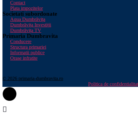
Contact
Plata impozitelor
Societati subordonate
Aqua Dumbrăvița
Dumbrăvița Investiții
Dumbrăvița TV
Primaria Dumbravita
Conducere
Structura primariei
Informatii publice
Orase infratite
© 2026 primaria-dumbravita.ro
Politica de confidentialita