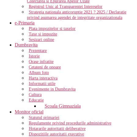
Colectarea si Epurarea Apelor Uzate
Registrul Unic al Transparentei Intereselor
Strategia nationala anticoruptie 2021 ? 2025 / Declaratie
privind asumarea agendei de integritate organizationala
e-Primaria
Plata impozitelor si taxelor
Taxe si impozite
Sesizari online
Dumbravita
Prezentare
Istorie
Orase infratite
Cetateni de onoare
Album foto
Harta interactiva
Informatii utile
Evenimente in Dumbravita
Cultura
Educatie
Scoala Gimnaziala
Monitor oficial
Statutul primariei
Regulamente privind procedurile administrative
Hotararile autoritatii deliberative
Dispozitiile autoritatii executive