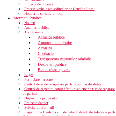
Proiecte de hotarari
Procese verbale ale sedintelor de Consiliu Local
Hotararile consiliului local
Informatii Publice
Noutati
Anunturi publice
Transparenta
Achizitii publice
Anunturi de atribuire
Achizitii
Contracte
Transparenta veniturilor salariale
Dezbateri publice
E-consultare.gov.ro
Buget
Formulare necesare
Centrul de zi de recuperare pentru copii cu dizabilitati
Centrul de zi pentru copiii aflati in situatie de risc de separare
de parinti
Dispozitiile primarului
Protectia datelor
Solicitare informatii
Registrul de Evidenta a Sistemelor Individuale Adecvate pentr