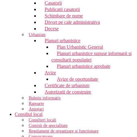
Casatorii
Publicatii casatorii
Schimbare de nume
Divort pe cale administrativa
Decese
Urbanism
Planuri urbanistice
Plan Urbanistic General
Planuri urbanistice supuse informarii si
consultarii populatiei
Planuri urbanistice aprobate
Avize
Avize de oportunitate
Certificate de urbanism
Autorizatii de construire
Buletin informativ
Rapoarte
Angajari
Consiliul local
Consilieri locali
Comisii de specialitate
Regulament de organizare si functionare
Convocatoare