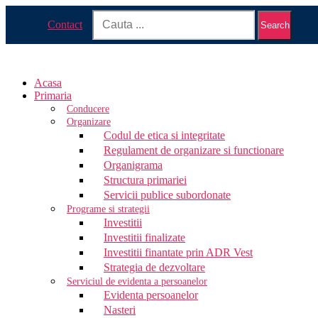
Contact
Search
Acasa
Primaria
Conducere
Organizare
Codul de etica si integritate
Regulament de organizare si functionare
Organigrama
Structura primariei
Servicii publice subordonate
Programe si strategii
Investitii
Investitii finalizate
Investitii finantate prin ADR Vest
Strategia de dezvoltare
Serviciul de evidenta a persoanelor
Evidenta persoanelor
Nasteri