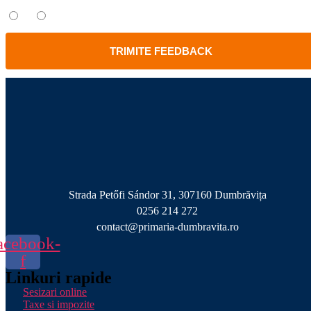
Da
Nu
TRIMITE FEEDBACK
Strada Petőfi Sándor 31, 307160 Dumbrăvița
0256 214 272
contact@primaria-dumbravita.ro
acebook-
f
Linkuri rapide
Sesizari online
Taxe si impozite