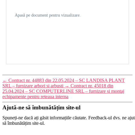
Apasă pe document pentru vizualizare.
←
Contract nr. 44883 din 22.05.2024 – SC LANDISA PLANT
SRL – furnizare arbori si arbusti
→
Contract nr. 45018 din
25.04.2024 – SC COMPUTERLINE SRL – furnizare si montaj
echipamente pentru reteaua interna
Ajută-ne să îmbunătățim site-ul
Spuneți-ne dacă ați găsit informațiile căutate. Feedback-ul dvs. ne ajut
să îmbunătățim site-ul.
Ați găsit informațiile căutate?