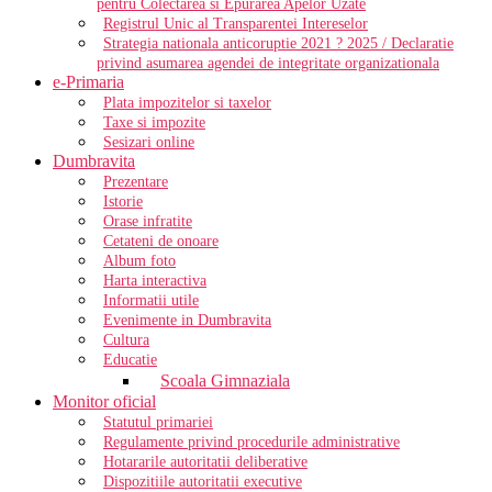
pentru Colectarea si Epurarea Apelor Uzate
Registrul Unic al Transparentei Intereselor
Strategia nationala anticoruptie 2021 ? 2025 / Declaratie
privind asumarea agendei de integritate organizationala
e-Primaria
Plata impozitelor si taxelor
Taxe si impozite
Sesizari online
Dumbravita
Prezentare
Istorie
Orase infratite
Cetateni de onoare
Album foto
Harta interactiva
Informatii utile
Evenimente in Dumbravita
Cultura
Educatie
Scoala Gimnaziala
Monitor oficial
Statutul primariei
Regulamente privind procedurile administrative
Hotararile autoritatii deliberative
Dispozitiile autoritatii executive