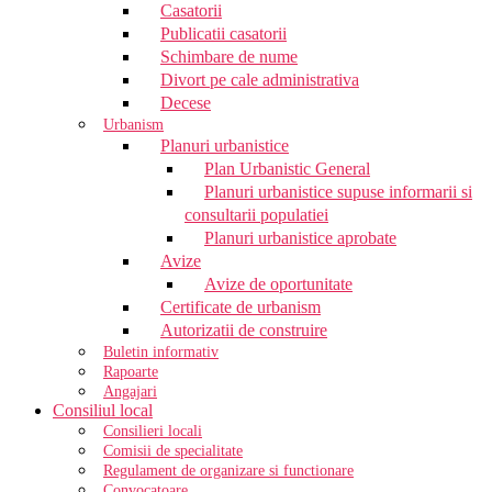
Casatorii
Publicatii casatorii
Schimbare de nume
Divort pe cale administrativa
Decese
Urbanism
Planuri urbanistice
Plan Urbanistic General
Planuri urbanistice supuse informarii si
consultarii populatiei
Planuri urbanistice aprobate
Avize
Avize de oportunitate
Certificate de urbanism
Autorizatii de construire
Buletin informativ
Rapoarte
Angajari
Consiliul local
Consilieri locali
Comisii de specialitate
Regulament de organizare si functionare
Convocatoare