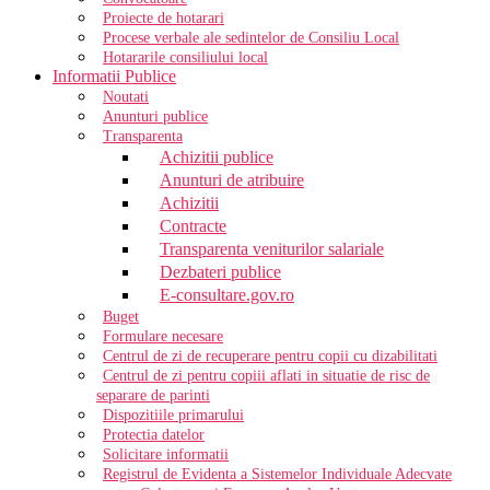
Proiecte de hotarari
Procese verbale ale sedintelor de Consiliu Local
Hotararile consiliului local
Informatii Publice
Noutati
Anunturi publice
Transparenta
Achizitii publice
Anunturi de atribuire
Achizitii
Contracte
Transparenta veniturilor salariale
Dezbateri publice
E-consultare.gov.ro
Buget
Formulare necesare
Centrul de zi de recuperare pentru copii cu dizabilitati
Centrul de zi pentru copiii aflati in situatie de risc de
separare de parinti
Dispozitiile primarului
Protectia datelor
Solicitare informatii
Registrul de Evidenta a Sistemelor Individuale Adecvate