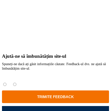
Ajută-ne să îmbunătățim site-ul
Spuneți-ne dacă ați găsit informațiile căutate. Feedback-ul dvs. ne ajută să
îmbunătățim site-ul.
Ați găsit informațiile căutate?
Da
Nu
TRIMITE FEEDBACK