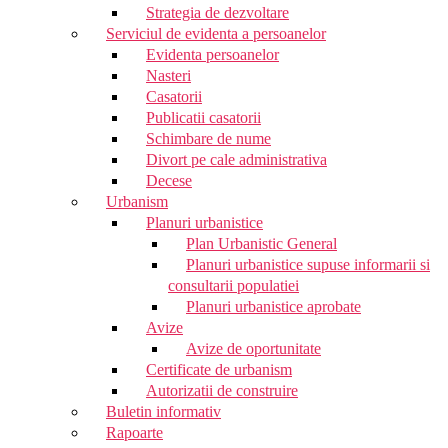
Strategia de dezvoltare
Serviciul de evidenta a persoanelor
Evidenta persoanelor
Nasteri
Casatorii
Publicatii casatorii
Schimbare de nume
Divort pe cale administrativa
Decese
Urbanism
Planuri urbanistice
Plan Urbanistic General
Planuri urbanistice supuse informarii si
consultarii populatiei
Planuri urbanistice aprobate
Avize
Avize de oportunitate
Certificate de urbanism
Autorizatii de construire
Buletin informativ
Rapoarte