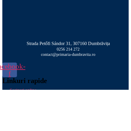
Strada Petőfi Sándor 31, 307160 Dumbrăvița
0256 214 272
contact@primaria-dumbravita.ro
acebook-
f
Linkuri rapide
Sesizari online
Taxe si impozite
Contact
Plata impozitelor
Societati subordonate
Aqua Dumbrăvița
Dumbrăvița Investiții
Dumbrăvița TV